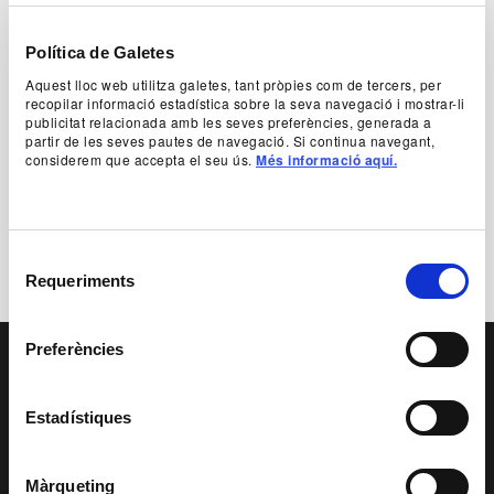
Política de Galetes
Aquest lloc web utilitza galetes, tant pròpies com de tercers, per
recopilar informació estadística sobre la seva navegació i mostrar-li
Foto cartell Songe
publicitat relacionada amb les seves preferències, generada a
© Christophe Raynaud de Lage
partir de les seves pautes de navegació. Si continua navegant,
considerem que accepta el seu ús.
Més informació aquí.
Descarregar
Selecció
Requeriments
de
consentiment
PAGE FOOTER
Preferències
Estadístiques
SERVEI EDUCATIU I
SOCIAL
ACCESSIBILITAT
PATROCINIS I
MECENATGE
Màrqueting