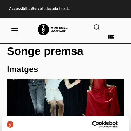
Vés al contingut
Accessibilitat
Servei educatiu i social
Menú d
Songe premsa
Imatges