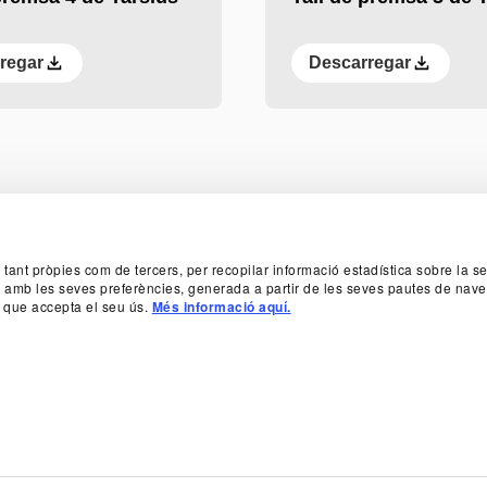
regar
Descarregar
TER
, tant pròpies com de tercers, per recopilar informació estadística sobre la 
da amb les seves preferències, generada a partir de les seves pautes de nave
 que accepta el seu ús.
Més informació aquí.
T
PATROCINIS I MECENATGE
TRANSPARÈ
SUBSCRIU-T
 933 065 700
INFO@TNC.CAT
PROTECTORS
BENEFACT