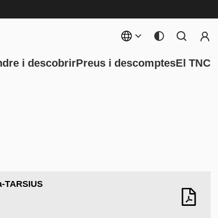
Menú 
rincipal
dre i descobrir
Preus i descomptes
El TNC
a-TARSIUS