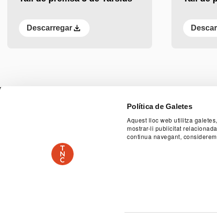
Descarregar
Descar
Anterior
Següent
PAGE FOO
Política de Galetes
Aquest lloc web utilitza galetes
mostrar-li publicitat relaciona
continua navegant, considerem
SERVEI EDUCATIU I SOCIAL
ACCESSIBILITA
PLAÇA DE LES ARTS, 1 08013 BARCELONA
TEL.
PATROCINADOR