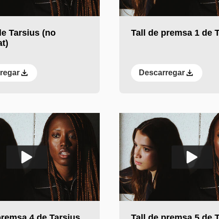
l vídeo
Reprodueix el vídeo
e Tarsius (no
Tall de premsa 1 de 
at)
regar
Descarregar
l vídeo
Reprodueix el vídeo
premsa 4 de Tarsius
Tall de premsa 5 de 