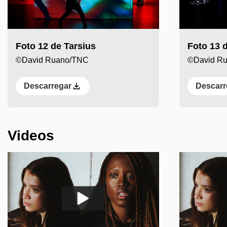
Foto 12 de Tarsius
Foto 13 
©David Ruano/TNC
©David R
Descarregar
Descarr
Anterior
Següent
Videos