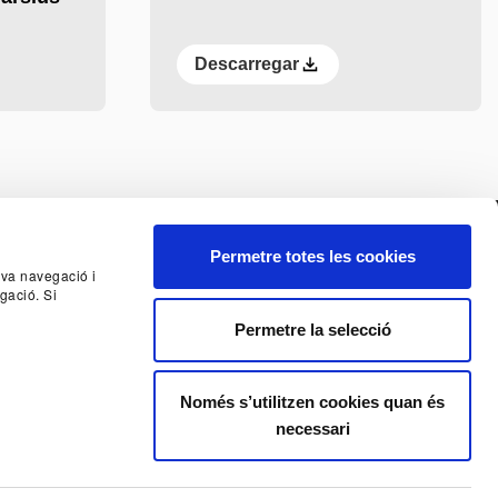
Descarregar
Permetre totes les cookies
seva navegació i
gació. Si
NCIA
SISTEMA INTERN D'ALERTES DEL TNC
Permetre la selecció
E AL BUTLLETÍ
Només s’utilitzen cookies quan és
necessari
ORS