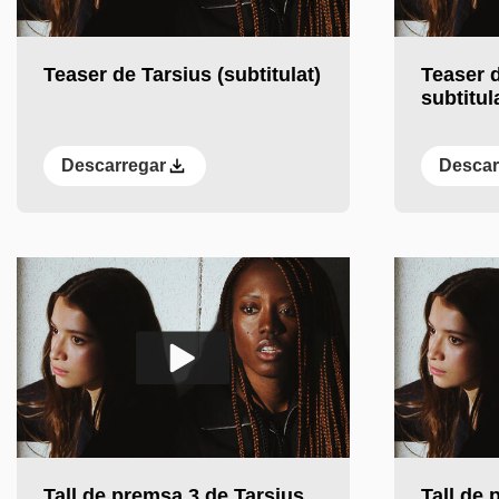
Reprodueix el vídeo
Reprodueix e
Teaser de Tarsius (subtitulat)
Teaser d
subtitul
Descarregar
Descar
Reprodueix el vídeo
Reprodueix e
Tall de premsa 3 de Tarsius
Tall de 