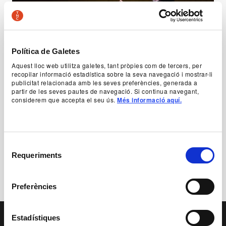
Política de Galetes
Aquest lloc web utilitza galetes, tant pròpies com de tercers, per
Foto Vergonya eterna 01
recopilar informació estadística sobre la seva navegació i mostrar-li
publicitat relacionada amb les seves preferències, generada a
© Anna Queralt
©
partir de les seves pautes de navegació. Si continua navegant,
considerem que accepta el seu ús.
Més informació aquí.
Descarregar
Selecció
Requeriments
de
Anterior
Següent
consentiment
Preferències
PAGE FOOTER
Estadístiques