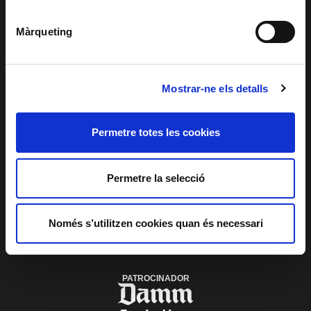
Màrqueting
SERVEI EDUCATIU I
SOCIAL
ACCESSIBILITAT
PATROCINIS I
MECENATGE
TRANSPARÈNCIA
SISTEMA INTERN
Mostrar-ne els detalls
D'ALERTES DEL
TNC
Permetre totes les cookies
PLAÇA DE LES ARTS, 1 08013 BARCELONA
TEL. 933 065 700
INFO@TNC.CAT
Permetre la selecció
SUBSCRIU-TE AL BUTLLETÍ
Només s’utilitzen cookies quan és necessari
PATROCINADOR