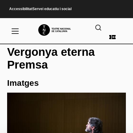
Vés al contingut
Accessibilitat
Servei educatiu i social
Menú d
Vergonya eterna
Premsa
Imatges