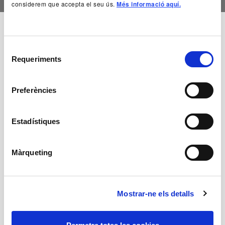
considerem que accepta el seu ús.
Més informació aquí.
Esperanto
Selecció
Requeriments
de
Sèmola Teatre
consentiment
Preferències
Autoria
Sèmola Teatre
Estadístiques
+ Fitxa artística
Màrqueting
Mostrar-ne els detalls