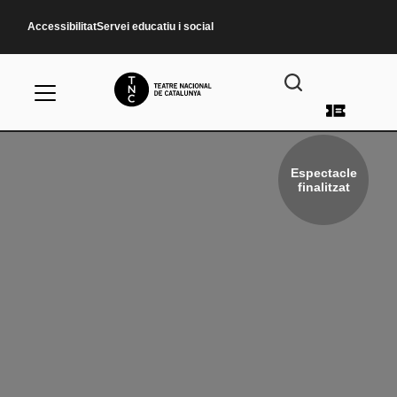
Vés al contingut
Accessibilitat
Servei educatiu i social
Menú d
Espectacle
finalitzat