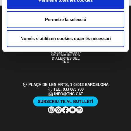
Permetre totes les cookies
PAGE FOOTER
Permetre la selecció
SERVEI EDUCATIU I
SOCIAL
Només s’utilitzen cookies quan és necessari
ACCESSIBILITAT
PATROCINIS I
MECENATGE
TRANSPARÈNCIA
SISTEMA INTERN
D'ALERTES DEL
TNC
PLAÇA DE LES ARTS, 1 08013 BARCELONA
TEL. 933 065 700
INFO@TNC.CAT
SUBSCRIU-TE AL BUTLLETÍ