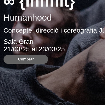
∞ {Infinit}
Humanhood
Concepte, direcció i coreografia J
Sala Gran
21/03/25 al 23/03/25
Comprar