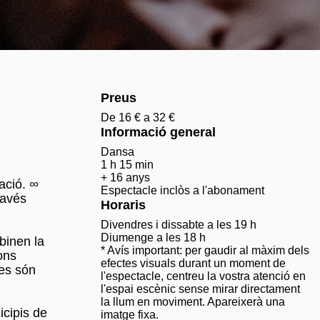
Preus
De 16 € a 32 €
Informació general
Dansa
1 h 15 min
+ 16 anys
ació.
∞
Espectacle inclòs a l'abonament
ravés
Horaris
Divendres i dissabte a les 19 h
Diumenge a les 18 h
binen la
* Avís important: per gaudir al màxim dels
ons
efectes visuals durant un moment de
ces són
l'espectacle, centreu la vostra atenció en
l'espai escènic sense mirar directament
la llum en moviment. Apareixerà una
icipis de
imatge fixa.