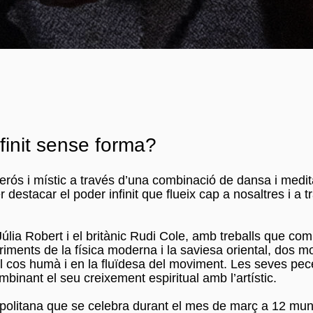
finit sense forma?
s i místic a través d’una combinació de dansa i medit
destacar el poder infinit que flueix cap a nosaltres i a t
lia Robert i el britànic Rudi Cole, amb treballs que com
riments de la física moderna i la saviesa oriental, dos m
el cos humà i en la fluïdesa del moviment. Les seves pe
binant el seu creixement espiritual amb l’artístic.
politana que se celebra durant el mes de març a 12 mun