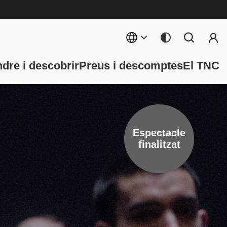
Menú 
rincipal
dre i descobrir
Preus i descomptes
El TNC
Espectacle
finalitzat