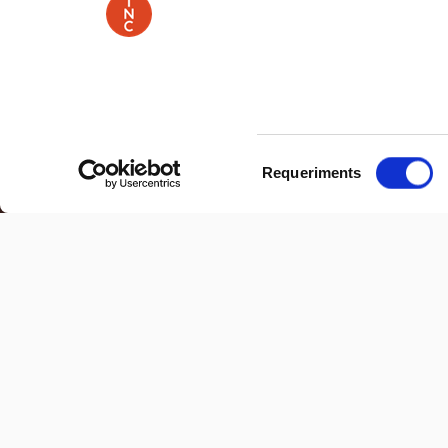
Selecció
Requeriments
de
consentiment