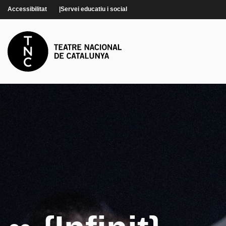
Vés al contingut
Accessibilitat
Servei educatiu i social