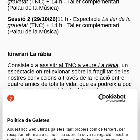
gravetat
(TNC) + 14 h - Taller complementari
(Palau de la Música)
Sessió 2 (29/10/26)
11 h - Espectacle
La llei de la
gravetat
(TNC) + 14 h - Taller complementari
(Palau de la Música)
Itinerari La ràbia
Consisteix a
assistir al TNC a veure
La ràbia
, un
espectacle on reflexionar sobre la fragilitat de les
nostres conviccions a través de la relació entre
quatre amics de tota la vida, que es podreix a poc
a poc com a conseqüència del procés de
radicalització cap a l’extrema dreta en què es veu
arrossegat un d’ells.
Després de veure l’obra us podeu desplaçar fins
al Palau de la Música per realitzar un taller artístic
Política de Galetes
on aprofundir en les temàtiques de l'espectacle a
Aquest lloc web utilitza galetes, tant pròpies com de tercers, per
través de la música.
recopilar informació estadística sobre la seva navegació i mostrar-li
publicitat relacionada amb les seves preferències, generada a