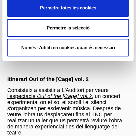
selecció de músiques del concert-espectacle.
Permetre totes les cookies
Informació pràctica:
Sessió 1 (28/01/27):
11h Concert-espectacle
Permetre la selecció
Tocats X l'Orgue
(Palau de la Música) + taller de
13.00h a 14.30h al Teatre Nacional de Catalunya
Sessió 2 (29/01/27):
9:30h Concert-espectacle
Només s’utilitzen cookies quan és necessari
Tocats X l'Orgue
(Palau de la Música) + taller de
12.00h a 13.30h al Teatre Nacional de Catalunya
Itinerari Out of the [Cage] vol. 2
Consisteix a assistir a L'Auditori per veure
l'espectacle
Out of the [Cage] vol.2
, un concert
experimental on el so, el soroll i el silenci
s'organitzen per esdevenir música. Després de
veure l'obra us desplaçareu fins al TNC per
realitzar un taller que us permetrà reviure l’obra
de manera experiencial des del llenguatge del
teatre.