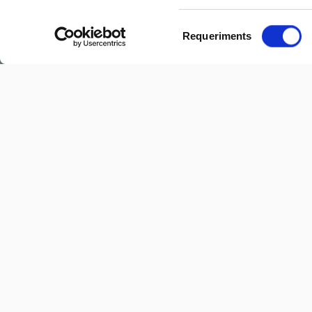
Selecció
Requeriments
de
consentiment