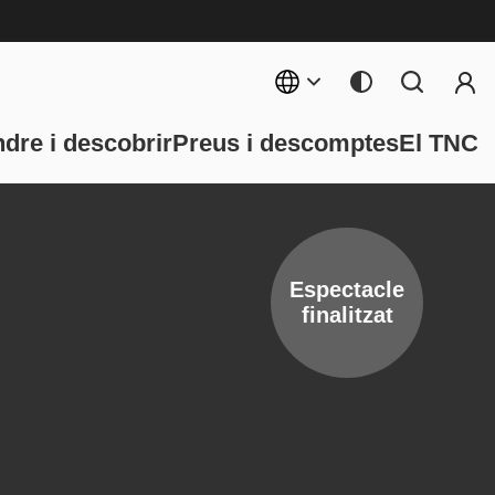
Menú 
rincipal
dre i descobrir
Preus i descomptes
El TNC
Espectacle
finalitzat