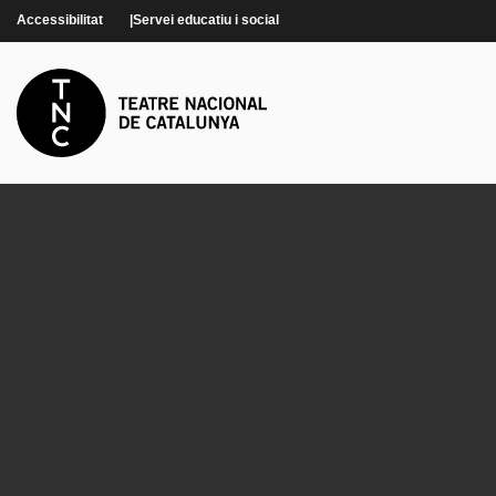
Vés al contingut
Accessibilitat
Servei educatiu i social