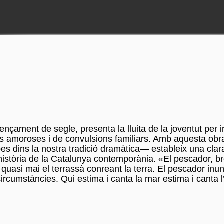
çament de segle, presenta la lluita de la joventut per 
s amoroses i de convulsions familiars. Amb aquesta obra
 dins la nostra tradició dramàtica— estableix una clar
història de la Catalunya contemporània. «El pescador, b
 quasi mai el terrassà conreant la terra. El pescador inu
ircumstàncies. Qui estima i canta la mar estima i canta l’i