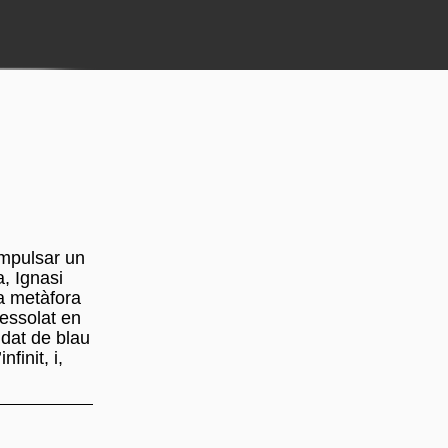
impulsar un
, Ignasi
a metàfora
ressolat en
ndat de blau
nﬁnit, i,