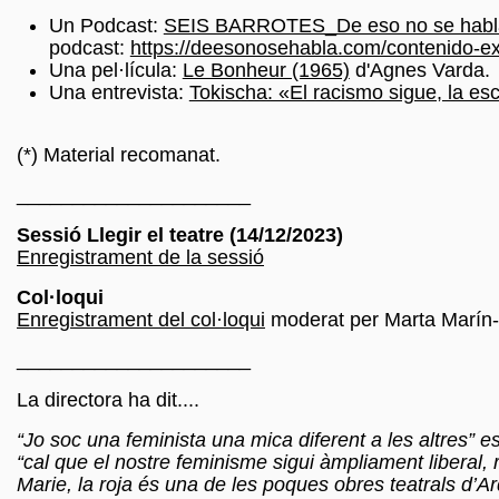
Un Podcast:
SEIS BARROTES_De eso no se habl
podcast:
https://deesonosehabla.com/contenido-ex
Una pel·lícula:
Le Bonheur (1965)
d'Agnes Varda.
Una entrevista:
Tokischa: «El racismo sigue, la escl
(*) Material recomanat.
_____________________
Sessió Llegir el teatre (14/12/2023)
Enregistrament de la sessió
Col·loqui
Enregistrament del col·loqui
moderat per Marta Marín
_____________________
La directora ha dit....
“Jo soc una feminista una mica diferent a les altres”
“cal que el nostre feminisme sigui àmpliament liberal, 
Marie, la roja és una de les poques obres teatrals d’