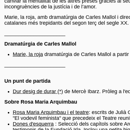
canviar la mentalitat de les altres preses gràcies al s
incongruències de la justícia i de l’amor.
Marie, la roja, amb dramatúrgia de Carles Mallol i dir
catalanes més trepidants del segon terç del segle XX.
_____________________
Dramatúrgia de Carles Mallol
Marie, la roja
dramatúrgia de Carles Mallol a partir
_____________________
Un punt de partida
Dur desig de durar (*)
de Mercè Ibarz. Pròleg a l'e
Sobre Rosa Maria Arquimbau
Rosa Maria Arquimbau i el teatre
: escrits de Julià 
"El vodevil feminista" que precedeix el Teatre reuni
Dones d'esquerra
: Selecció dels capítols sobre A
testimonis de la Fundació Irla. Inclou una petita bi