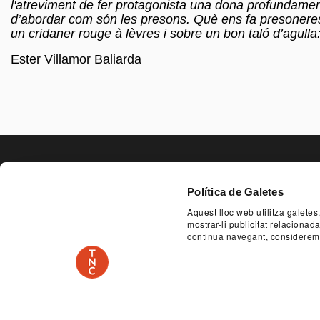
l'atreviment de fer protagonista una dona profundament
d’abordar com són les presons. Què ens fa presoneres?
un cridaner rouge à lèvres i sobre un bon taló d’agull
Ester Villamor Baliarda
PAGE FOO
Política de Galetes
Aquest lloc web utilitza galetes
SERVEI EDUCATIU I SOCIAL
ACCESSIBILITA
mostrar-li publicitat relaciona
continua navegant, considerem
PLAÇA DE LES ARTS, 1 08013 BARCELONA
TEL.
PATROCINADOR