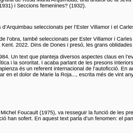
ó (1931) i Seccions femenines? (1932).
s d’Arquimbau seleccionats per l’Ester Villamor i el Carles
de l’obra, també seleccionats per Ester Villamor i Carles 
 Kent. 2022. Dins de Dones i presó, les grans oblidades T
 1984. Un text que planteja diversos aspectes claus en l’
ítica i la sororitat. I acaba parlant de les presons interior
ienza és un referent internacional de l’autoficció. En a
en el dolor de Marie la Roja..., escrita més de vint anys
s, Michel Foucault (1975), va resseguir la funció de les pr
ució han sofert. En aquest text parla d’un fenomen: el pa