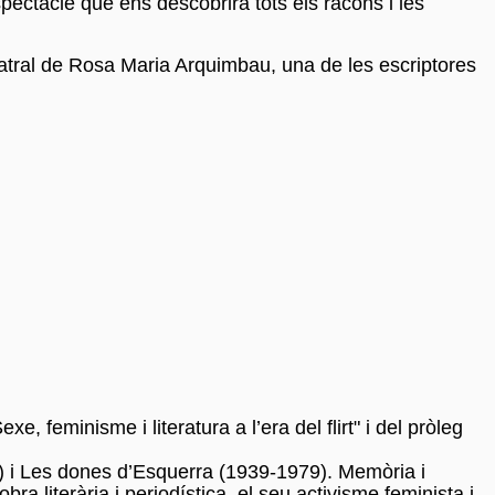
spectacle que ens descobrirà tots els racons i les
teatral de Rosa Maria Arquimbau, una de les escriptores
e, feminisme i literatura a l’era del flirt" i del pròleg
9) i Les dones d’Esquerra (1939-1979). Memòria i
a literària i periodística, el seu activisme feminista i