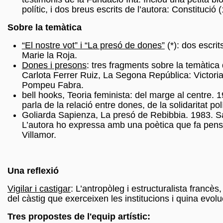
polític, i dos breus escrits de l’autora: Constituci
Sobre la temàtica
“El nostre vot” i “La presó de dones”
(*): dos escrit
Marie la Roja.
Dones i presons
: tres fragments sobre la temàtica 
Carlota Ferrer Ruiz, La Segona República: Victoria
Pompeu Fabra.
bell hooks, Teoria feminista: del marge al centre.
parla de la relació entre dones, de la solidaritat pol
Goliarda Sapienza, La presó de Rebibbia. 1983. Sap
L’autora ho expressa amb una poètica que fa pensar 
Villamor.
Una reflexió
Vigilar i castigar
: L’antropòleg i estructuralista francè
del càstig que exerceixen les institucions i quina evol
Tres propostes de l'equip artístic: