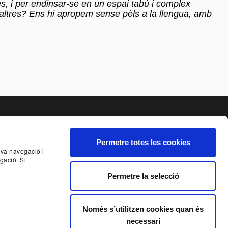
s, i per endinsar-se en un espai tabú i complex
 altres? Ens hi apropem sense pèls a la llengua, amb
Permetre totes les cookies
seva navegació i
NCIA
SISTEMA INTERN D'ALERTES DEL TNC
gació. Si
Permetre la selecció
E AL BUTLLETÍ
Només s’utilitzen cookies quan és
necessari
ORS