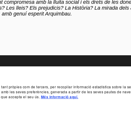
 compromesa amb la lluita social i els drets de les done
 Les lleis? Els prejudicis? La Història? La mirada dels
a: amb genuí esperit Arquimbau.
TER
, tant pròpies com de tercers, per recopilar informació estadística sobre la 
T
PATROCINIS I MECENATGE
TRANSPARÈ
da amb les seves preferències, generada a partir de les seves pautes de nave
 que accepta el seu ús.
Més informació aquí.
SUBSCRIU-T
 933 065 700
INFO@TNC.CAT
PROTECTORS
BENEFACT