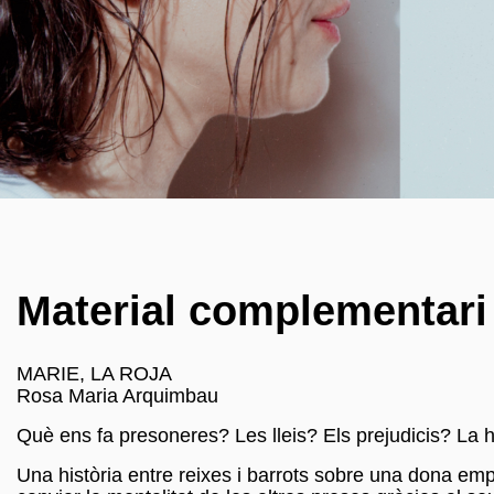
Material complementari
MARIE, LA ROJA
Rosa Maria Arquimbau
Què ens fa presoneres? Les lleis? Els prejudicis? La h
Una història entre reixes i barrots sobre una dona emp