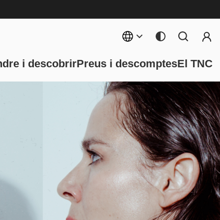
Menú 
rincipal
dre i descobrir
Preus i descomptes
El TNC