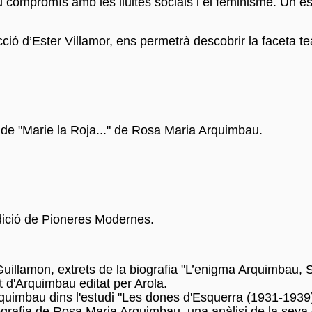
eu compromís amb les lluites socials i el feminisme. Un e
ecció d’Ester Villamor, ens permetrà descobrir la faceta 
 de "Marie la Roja..." de Rosa Maria Arquimbau.
dició de Pioneres Modernes.
Guillamon, extrets de la biografia "L’enigma Arquimbau, Sex
t d'Arquimbau editat per Arola.
rquimbau dins l'estudi "Les dones d'Esquerra (1931-193
ografia de Rosa Maria Arquimbau, una anàlisi de la seva obr