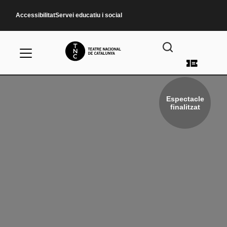
Vés al contingut
Accessibilitat
Servei educatiu i social
Menú d
Espectacle
finalitzat