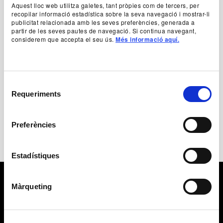
històrica de Serge Diaghilev, a qui vol retre
Aquest lloc web utilitza galetes, tant pròpies com de tercers, per
homenatge.
recopilar informació estadística sobre la seva navegació i mostrar-li
publicitat relacionada amb les seves preferències, generada a
partir de les seves pautes de navegació. Si continua navegant,
Autoria
considerem que accepta el seu ús.
Més informació aquí.
Les Ballets de Monte-Carlo
+ Fitxa artística
Selecció
Requeriments
de
consentiment
Preferències
Estadístiques
Màrqueting