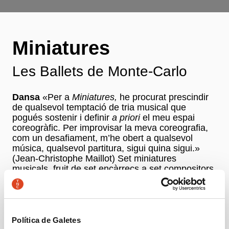
Miniatures
Les Ballets de Monte-Carlo
Dansa
«Per a
Miniatures,
he procurat prescindir
de qualsevol temptació de tria musical que
pogués sostenir i definir
a priori
el meu espai
coreogràfic. Per improvisar la meva coreografia,
com un desafiament, m’he obert a qualsevol
música, qualsevol partitura, sigui quina sigui.»
(Jean-Christophe Maillot) Set miniatures
musicals, fruit de set encàrrecs a set compositors,
que s’articulen al voltant d’un sol conjunt
coreogràfic. Després de l’èxit de
Roméo et
Juliette
(temporada 2001/2002),Jean-Christophe
Maillot reprèn, amb
Miniatures
,un procés de
creació coreogràfica que l’acosta a la figura
Política de Galetes