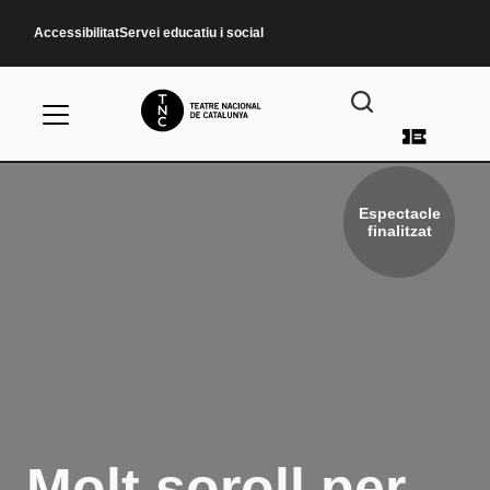
Vés al contingut
Accessibilitat
Servei educatiu i social
Menú d
Espectacle
finalitzat
Molt soroll per