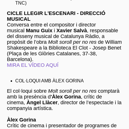
TNC)
CICLE LLEGIR L'ESCENARI - DIRECCIÓ
MUSICAL
Conversa entre el compositor i director
musical
Manu Guix
i
Xavier Salvà
, responsable
del disseny musical de Catalunya Ràdio, a
propòsit de l’obra
Molt soroll per no res
de William
Shakespeare a la Biblioteca El Clot - Josep Benet
(Plaça de les Glòries Catalanes, 37-38,
Barcelona).
MIRA EL VÍDEO AQUÍ
COL·LOQUI AMB ÀLEX GORINA
El col·loqui sobre
Molt soroll per no res
comptarà
amb la presència d
'Àlex Gorina
, crític de
cinema,
Àngel Llàcer
, director de l’espectacle i la
companyia artística.
Àlex Gorina
Crític de cinema i presentador de programes de