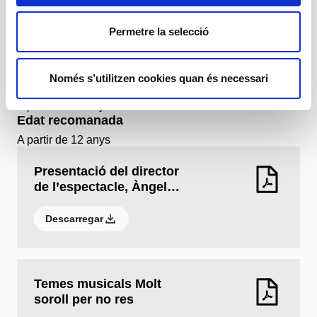
2 h 35 min (amb entreacte inclòs)
A partir de 12 anys
Permetre la selecció
Centres educatius i escoles d'adults en funcions
escolars i de públic en general. 12 €
Horaris
Només s’utilitzen cookies quan és necessari
2 h 35 min (amb entreacte inclòs)
A partir de 12 anys
Edat recomanada
A partir de 12 anys
Presentació del director
de l’espectacle, Àngel…
Descarregar
Temes musicals Molt
soroll per no res