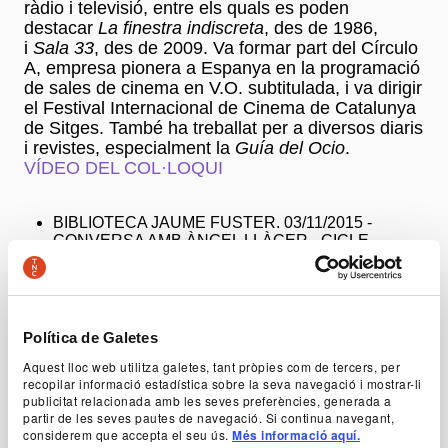
ràdio i televisió, entre els quals es poden
destacar
La finestra indiscreta
, des de 1986,
i
Sala 33
, des de 2009. Va formar part del Círculo
A, empresa pionera a Espanya en la programació
de sales de cinema en V.O. subtitulada, i va dirigir
el Festival Internacional de Cinema de Catalunya
de Sitges. També ha treballat per a diversos diaris
i revistes, especialment la
Guía del Ocio
.
VÍDEO DEL COL·LOQUI
BIBLIOTECA JAUME FUSTER. 03/11/2015 -
CONVERSA AMB ÀNGEL LLÀCER - CICLE
LECTURES ESCÈNIQUES (BIBLIOTEQUES DE
BARCELONA - TNC)
El periodista Albert Lladó dialoga amb Àngel
Llàcer, per aprofundir en la seva lectura sobre el
Política de Galetes
muntatge de
Molt soroll per no res
a la Biblioteca
Aquest lloc web utilitza galetes, tant pròpies com de tercers, per
Jaume Fuster (Plaça de Lesseps 20-22,
recopilar informació estadística sobre la seva navegació i mostrar-li
Barcelona).
publicitat relacionada amb les seves preferències, generada a
partir de les seves pautes de navegació. Si continua navegant,
considerem que accepta el seu ús.
Més informació aquí.
Autoria