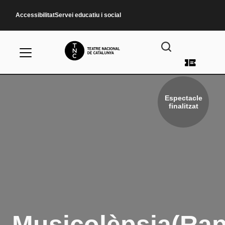
Vés al contingut
Accessibilitat
Servei educatiu i social
Menú d
Espectacle
finalitzat
Musicolèpsia(Ra