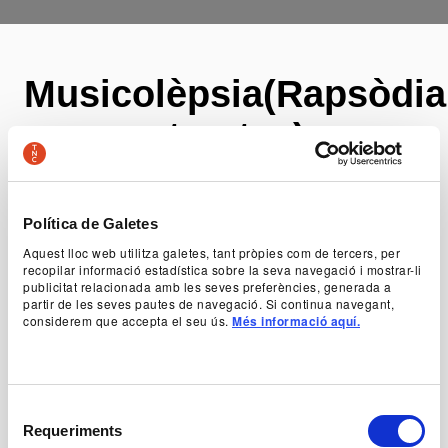
Musicolèpsia(Rapsòdia
per a set putes)
Lanònima Imperial
Política de Galetes
DansaMúsica, moviment i paraula en un
espectacle sense fronteres
Aquest lloc web utilitza galetes, tant pròpies com de tercers, per
recopilar informació estadística sobre la seva navegació i mostrar-li
publicitat relacionada amb les seves preferències, generada a
partir de les seves pautes de navegació. Si continua navegant,
Autor
considerem que accepta el seu ús.
Més informació aquí.
Lanònima Imperial
+ Fitxa artística
Selecció
Requeriments
de