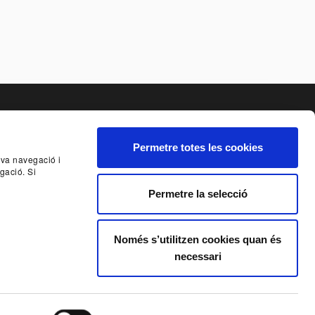
Permetre totes les cookies
seva navegació i
NCIA
SISTEMA INTERN D'ALERTES DEL TNC
gació. Si
Permetre la selecció
E AL BUTLLETÍ
Només s’utilitzen cookies quan és
necessari
ORS
Condicions generals de contractació