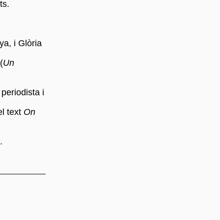
ts.
a, i Glòria
(
Un
eriodista i
el text
On
.