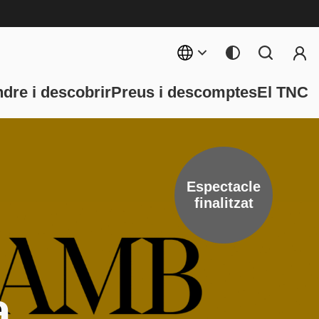
Menú 
rincipal
dre i descobrir
Preus i descomptes
El TNC
Espectacle
finalitzat
a