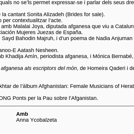
als no se’ls permet expressar-se i parlar dels seus dre
 la cantant Sonita Alizadeh (Brides for sale).
per contextualitzar l’acte.
b Malalai Joya, diputada afganesa que viu a Cataluny
ociación Mujeres Juezas de España.
e Sayd Bahodin Majruh, i d’un poema de Nadia Anjuman 
Baanoo-E Aatash Nesheen.
Khadija Amín, periodista afganesa, i Mónica Bernabé, p
 afganesa als escriptors del món
, de Homeira Qaderi i d
khtar de l’àlbum Afghanistan: Female Musicians of Herat
e l'ONG Ponts per la Pau sobre l’Afganistan.
Amb
Anna Ycobalzeta