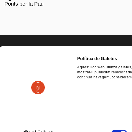
Ponts per la Pau
PAGE FOO
Política de Galetes
Aquest lloc web utilitza galetes
SERVEI EDUCATIU I SOCIAL
ACCESSIBILITA
mostrar-li publicitat relaciona
continua navegant, considerem
PLAÇA DE LES ARTS, 1 08013 BARCELONA
TEL.
PATROCINADOR
Avís legal
Política de privadesa
Selecció