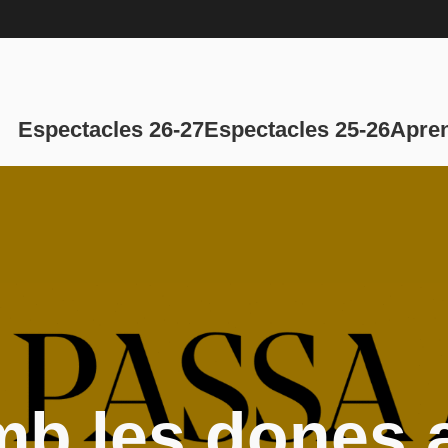
Navegación p
Espectacles 26-27
Espectacles 25-26
Apren
b les dones 