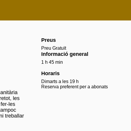
Preus
Preu Gratuït
Informació general
1 h 45 min
Horaris
Dimarts a les 19 h
Reserva preferent per a abonats
anitària
etot, les
fer-les
 tampoc
i treballar