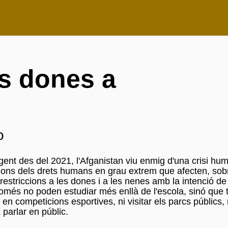
s dones a
o
gent des del 2021, l'Afganistan viu enmig d'una crisi hum
cions dels drets humans en grau extrem que afecten, sobr
striccions a les dones i a les nenes amb la intenció de 
només no poden estudiar més enllà de l'escola, sinó que
 en competicions esportives, ni visitar els parcs públics, n
 parlar en públic.