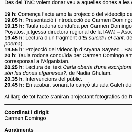
Des del TNC volem donar veu a aquelles dones a les qu
19 h
: Comença l’acte amb la projecció del videoclip de
19.05 h
: Presentació i introducció de Carmen Domingo 
19.15 h:
Taula rodona conduïda per Carmen Domingo am
Poyatos, jutgessa directora regional de la IAWJ – As
19.45 h
: Lectura d’un fragment d
’El suïcidi i el cant
, d
poema
).
19.55 h
: Projecció del videoclip d’Aryana Sayeed - 
20 h
: Taula rodona conduïda per Carmen Domingo amb 
corresponsal a l’Afganistan.
20.25 h
: Lectura del text
Carta oberta d'una escriptora
són les dones afganeses?
, de Nadia Ghulam.
20.35 h
: Intervencions del públic.
20.45 h:
En acabar, sonarà la cançó titulada Galeh do
Al llarg de tot l'acte s’aniran projectant fotografies d
Coordinat i dirigit
Carmen Domingo
Agraïments