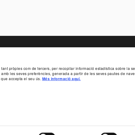
TER
, tant pròpies com de tercers, per recopilar informació estadística sobre la 
T
PATROCINIS I MECENATGE
TRANSPARÈ
da amb les seves preferències, generada a partir de les seves pautes de nave
 que accepta el seu ús.
Més informació aquí.
SUBSCRIU-T
 933 065 700
INFO@TNC.CAT
PROTECTORS
BENEFACT
Política de galetes
Declaració d'accessibilitat
Mapa web