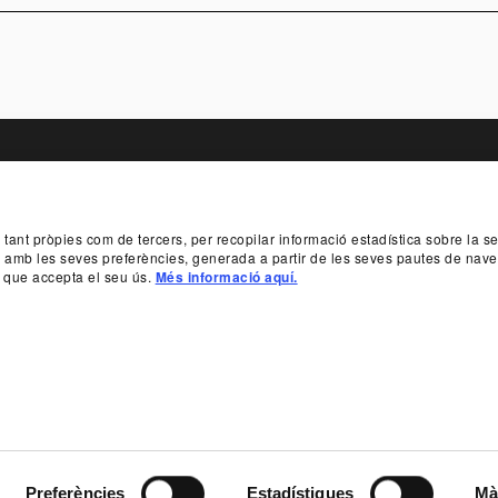
TER
, tant pròpies com de tercers, per recopilar informació estadística sobre la 
BILITY
SPONSORSHIPS AND PATRONAGE
TR
da amb les seves preferències, generada a partir de les seves pautes de nave
 que accepta el seu ús.
Més informació aquí.
SUBSCRIBE TO
 933 065 700
INFO@TNC.CAT
PROTECTORS
BENEFACTOR
Cookie Policy
Accessibility statement
Web map
Gener
Preferències
Estadístiques
Mà