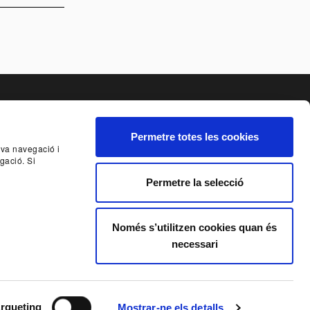
Permetre totes les cookies
seva navegació i
ANSPARENCY
TNC'S INTERNAL ALERT SYSTEM
gació. Si
Permetre la selecció
 THE NEWSLETTER
Només s’utilitzen cookies quan és
necessari
S
al Terms and Conditions of Contract
rqueting
Mostrar-ne els detalls