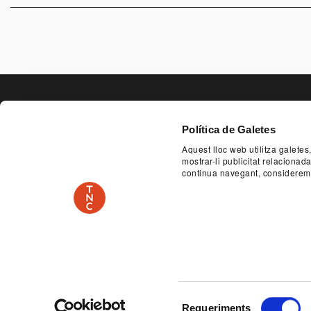
PAGE FOO
Política de Galetes
Aquest lloc web utilitza galetes
EDUCATIONAL AND SOCIAL SERVICE
ACCESSI
mostrar-li publicitat relaciona
continua navegant, considerem
PLAÇA DE LES ARTS, 1 08013 BARCELONA
TEL.
SPONSOR
Legal Notice
Privacy policy
Selecció
Requeriments