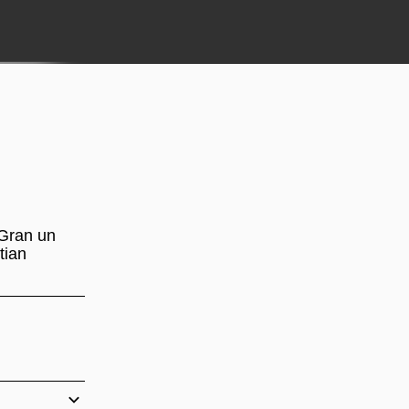
 Gran un
tian