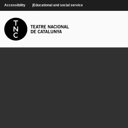
Skip to main content
Accessibility
Educational and social service