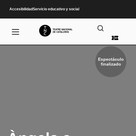
Pasar al contenido principal
Accesibilidad
Servicio educativo y social
Menú d
Espectáculo
finalizado