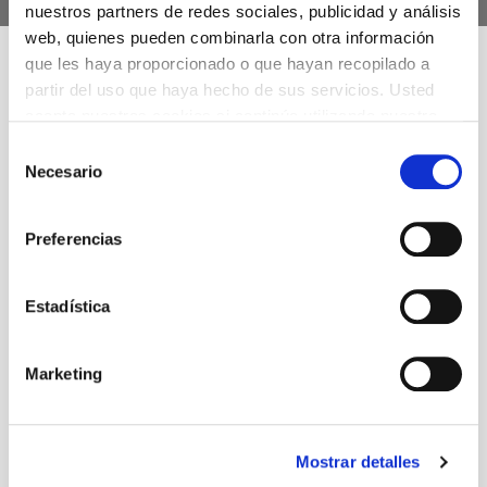
nuestros partners de redes sociales, publicidad y análisis
web, quienes pueden combinarla con otra información
que les haya proporcionado o que hayan recopilado a
Àngels a Amèrica
partir del uso que haya hecho de sus servicios. Usted
acepta nuestras cookies si continúa utilizando nuestro
sitio web.
Tony Kushner
Selección
Necesario
de
consentimiento
Autoría
Preferencias
Tony Kushner
Estadística
+ Ficha artística
Marketing
Mostrar detalles