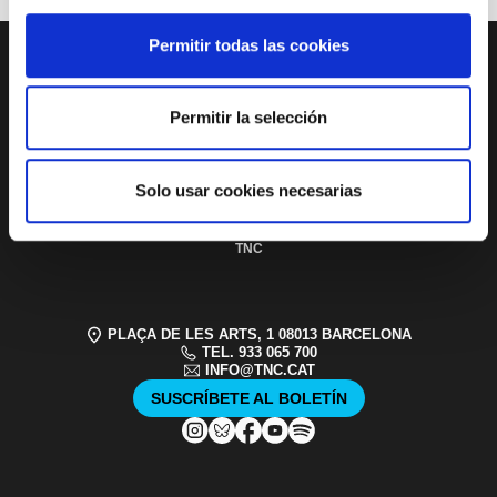
Permitir todas las cookies
PAGE FOOTER
Permitir la selección
SERVICIO
EDUCATIVO Y
SOCIAL
ACCESIBILIDAD
PATROCINIOS Y
Solo usar cookies necesarias
MECENAZGO
TRANSPARENCIA
SISTEMA INTERNO
DE ALERTAS DEL
TNC
PLAÇA DE LES ARTS, 1 08013 BARCELONA
TEL. 933 065 700
INFO@TNC.CAT
SUSCRÍBETE AL BOLETÍN