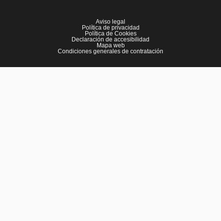
Aviso legal
Política de privacidad
Política de Cookies
Declaración de accesibilidad
Mapa web
Condiciones generales de contratación