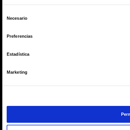
Selección
Necesario
de
consentimiento
Preferencias
Estadística
Marketing
Perm