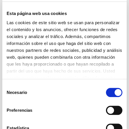
Direcció
Krzysztof Warlikowski
Esta página web usa cookies
Dramatúrgia
Las cookies de este sitio web se usan para personalizar
Piotr Gruszczyński
el contenido y los anuncios, ofrecer funciones de redes
sociales y analizar el tráfico. Además, compartimos
Amb
información sobre el uso que haga del sitio web con
Mariusz Bonaszewski, Magdalena Cielecka,
nuestros partners de redes sociales, publicidad y análisis
Andrzej Chyra, Ewa Dałkowska, Bartosz Gelner,
web, quienes pueden combinarla con otra información
Małgorzata Hajewska-Krzysztofik, Jadwiga
que les haya proporcionado o que hayan recopilado a
Jankowska-Cieślak, Maja Komorowska, Hiroaki
partir del uso que haya hecho de sus servicios. Usted
Murakami, Maja Ostaszewska, Ewelina
Pankowska, Jacek Poniedziałek, Magdalena
acepta nuestras cookies si continúa utilizando nuestro
Popławska
sitio web.
Selección
Necesario
de
consentimiento
+ Ficha artística
Preferencias
Precios
Estadística