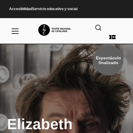
Pasar al contenido principal
Accesibilidad
Servicio educativo y social
Menú d
Espectáculo
finalizado
Elizabeth