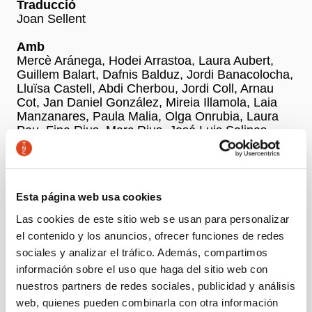
Traducció
Joan Sellent
Amb
Mercè Aránega, Hodei Arrastoa, Laura Aubert,
Guillem Balart, Dafnis Balduz, Jordi Banacolocha,
Lluïsa Castell, Abdi Cherbou, Jordi Coll, Arnau
Cot, Jan Daniel González, Mireia Illamola, Laia
Manzanares, Paula Malia, Olga Onrubia, Laura
Pau, Fina Rius, Marc Rius, José Luis Salinas
Ayuso
+ Ficha artística
Esta página web usa cookies
Las cookies de este sitio web se usan para personalizar
el contenido y los anuncios, ofrecer funciones de redes
Precios
sociales y analizar el tráfico. Además, compartimos
-50% Jóvenes, parados y personas con discapacidad:
información sobre el uso que haga del sitio web con
16 €
-25% Grupos, +65 y social: 24 €
nuestros partners de redes sociales, publicidad y análisis
-15% Compra antes del estreno: 27 €
web, quienes pueden combinarla con otra información
Precio general: 32 €