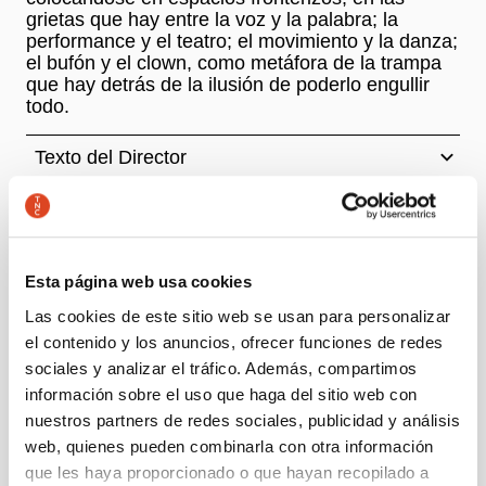
grietas que hay entre la voz y la palabra; la
performance y el teatro; el movimiento y la danza;
el bufón y el clown, como metáfora de la trampa
que hay detrás de la ilusión de poderlo engullir
todo.
Texto del Director
Creación y dirección
Pau Matas Nogué, Oriol Pla Solina
Esta página web usa cookies
Colaboración en la dramaturgia
Jordi Oriol
Las cookies de este sitio web se usan para personalizar
el contenido y los anuncios, ofrecer funciones de redes
Con
sociales y analizar el tráfico. Además, compartimos
Oriol Pla Solina
información sobre el uso que haga del sitio web con
+ Ficha Artística
nuestros partners de redes sociales, publicidad y análisis
web, quienes pueden combinarla con otra información
que les haya proporcionado o que hayan recopilado a