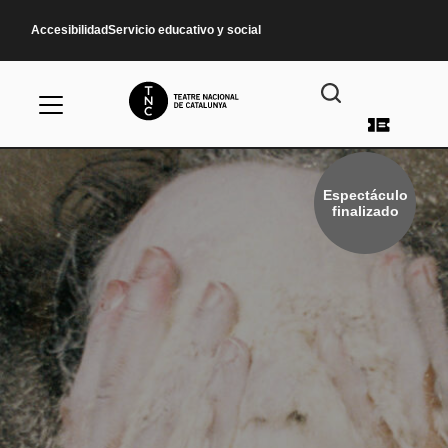
Pasar al contenido principal
Accesibilidad
Servicio educativo y social
Menú d
Espectáculo
finalizado