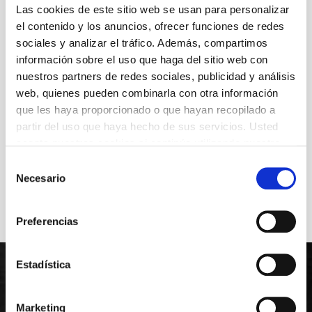
incongruencias, desde la vitalidad, la comicidad y
Las cookies de este sitio web se usan para personalizar
la reflexión, la obra se enfrenta con la irrisoriedad
el contenido y los anuncios, ofrecer funciones de redes
del destino humano.
sociales y analizar el tráfico. Además, compartimos
información sobre el uso que haga del sitio web con
Autoría
nuestros partners de redes sociales, publicidad y análisis
William Shakespeare
web, quienes pueden combinarla con otra información
que les haya proporcionado o que hayan recopilado a
partir del uso que haya hecho de sus servicios. Usted
+ Ficha artística
acepta nuestras cookies si continúa utilizando nuestro
sitio web.
Selección
Necesario
de
consentimiento
Preferencias
Estadística
Marketing