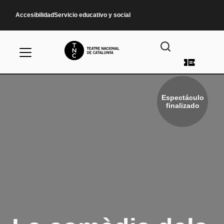
Pasar al contenido principal
Accesibilidad
Servicio educativo y social
Menú d
Espectáculo
finalizado