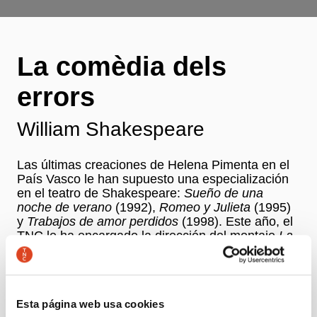
La comèdia dels
errors
William Shakespeare
Las últimas creaciones de Helena Pimenta en el
País Vasco le han supuesto una especialización
en el teatro de Shakespeare:
Sueño de una
noche de verano
(1992),
Romeo y Julieta
(1995)
y
Trabajos de amor perdidos
(1998). Este año, el
TNC le ha encargado la dirección del montaje
La
comèdia dels errors
, en la traducción de Josep M.
de Sagarra, con intérpretes catalanes.
La
comèdia dels errors
es la primera comedia de
Shakespeare. Escrita con una alegría sin freno,
Esta página web usa cookies
sin miedo a las exageraciones y las