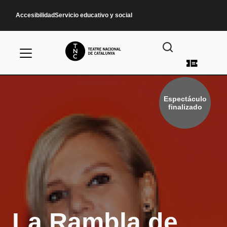
Pasar al contenido principal
Accesibilidad
Servicio educativo y social
Menú d
Espectáculo
finalizado
La Rambla de