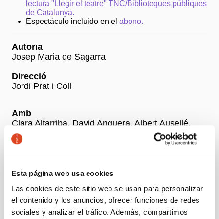
lectura "Llegir el teatre" TNC/Biblioteques públiques
de Catalunya.
Espectáculo incluido en el
abono.
Autoria
Josep Maria de Sagarra
Direcció
Jordi Prat i Coll
Amb
Clara Altarriba, David Anguera, Albert Ausellé,
Rosa Boladeras, Marina Gatell, Berta Giraut,
Antònia Jaume, Davo Marín, Carme Milán, Albert
Mora, Carol Muakuku, Albert Pérez, Xavier Ripoll i
Jacob Torres
Esta página web usa cookies
Las cookies de este sitio web se usan para personalizar
+ Ficha artística
el contenido y los anuncios, ofrecer funciones de redes
sociales y analizar el tráfico. Además, compartimos