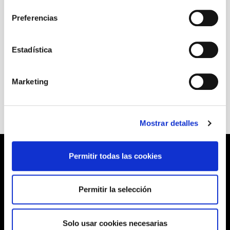
consentimiento
Roser Montlló Guberna
Teresa Nieto
Preferencias
Estadística
+ Ficha artística
Marketing
Mostrar detalles
Permitir todas las cookies
Permitir la selección
Solo usar cookies necesarias