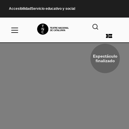
Pasar al contenido principal
Accesibilidad
Servicio educativo y social
Menú d
Espectáculo
finalizado