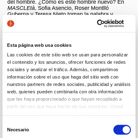
del hombre. ¿Cómo es este hombre nuevo? En
MASCLEtà
, Sofia Asencio, Roser Montlló
Guberna y Teresa Nieto toman la palabra y
reescriben el hombre a través de sus
coreografías. Sofia Asencio cuenta con una
dilatada experiencia profesional como bailarina y
coreógrafa. Ha colaborado como creadora y
directora en espectáculos como
Sosa
(2006) o
Esta página web usa cookies
Traspiés de Luisa
(2007). Roser Montlló Guberna
Las cookies de este sitio web se usan para personalizar
es una creadora prolífica que ha trabajado con
el contenido y los anuncios, ofrecer funciones de redes
Maguy Marin, Angelin Preljocaj o Tomeo Vergés.
Con Brigitte Seth dirige la compañía Toujours
sociales y analizar el tráfico. Además, compartimos
après Minuit, con la que han creado nueve
información sobre el uso que haga del sitio web con
espectáculos. Teresa Nieto es Premio de Cultura
nuestros partners de redes sociales, publicidad y análisis
de la Comunidad de Madrid 2002 de Danza y
web, quienes pueden combinarla con otra información
Premio Nacional de Danza 2004. Con
Ni palante
que les haya proporcionado o que hayan recopilado a
ni patrás
ganó el Max 2007 a la Mejor Intérprete
Femenina de Danza.
partir del uso que haya hecho de sus servicios. Usted
acepta nuestras cookies si continúa utilizando nuestro
sitio web.
Autoría
Selección
Tres coreografies de
Necesario
de
Sofia Asencio