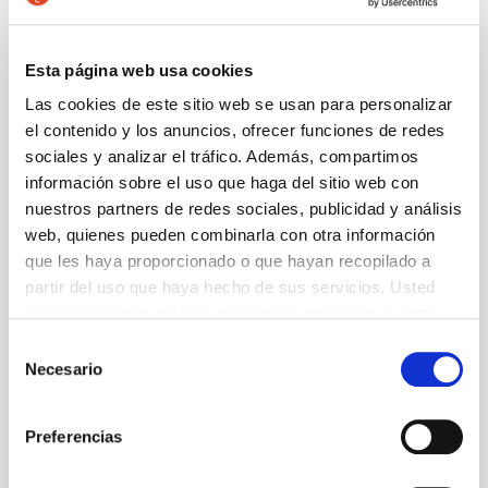
a Carles Soldevila en su programación, con esta
obra vigorosa y moderna.
Valentina
nos habla, ya
en los años treinta, de un tema tan vigente como
la recomposición de los vínculos familiares.
Esta página web usa cookies
Soldevila, magnífico en su recreación de las
Las cookies de este sitio web se usan para personalizar
clases sociales acomodadas y en su
el contenido y los anuncios, ofrecer funciones de redes
aproximación a los límites de la psicología
humana, escribió, en Valentina, una auténtica
sociales y analizar el tráfico. Además, compartimos
tragedia de la modernidad, vertebrada a través de
información sobre el uso que haga del sitio web con
las pasiones y el choque frontal entre el
nuestros partners de redes sociales, publicidad y análisis
inconformismo de la hija, un personaje
web, quienes pueden combinarla con otra información
ambivalente y fascinante, y la resignación de la
que les haya proporcionado o que hayan recopilado a
madre.
partir del uso que haya hecho de sus servicios. Usted
acepta nuestras cookies si continúa utilizando nuestro
Autoría
sitio web.
Carles Soldevila
Selección
Necesario
de
consentimiento
+ Ficha artística
Preferencias