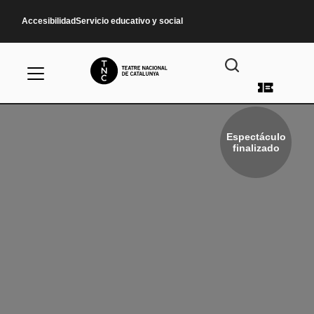
Pasar al contenido principal
Accesibilidad
Servicio educativo y social
Menú d
Espectáculo
finalizado