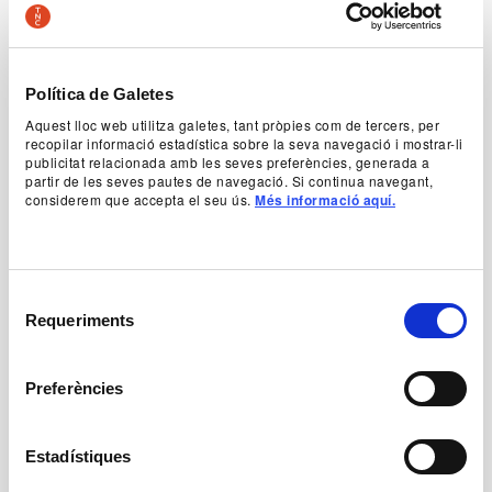
Soldevila a la seva programació, amb aquesta
obra vigorosa i moderna.
Valentina
ens parla, ja
als anys trenta, d’un tema tan vigent com la
recomposició dels vincles familiars. Soldevila,
magnífic en la seva recreació de les classes
Política de Galetes
socials benestants i en la seva aproximació als
Aquest lloc web utilitza galetes, tant pròpies com de tercers, per
límits de la psicologia humana, va escriure, a
recopilar informació estadística sobre la seva navegació i mostrar-li
Valentina
, una autèntica tragèdia de la
publicitat relacionada amb les seves preferències, generada a
modernitat, vertebrada a través de les passions i
partir de les seves pautes de navegació. Si continua navegant,
el xoc frontal entre l’inconformisme de la filla, un
considerem que accepta el seu ús.
Més informació aquí.
personatge ambivalent i fascinant, i la resignació
de la mare.
Selecció
Authorship
Requeriments
Carles Soldevila
de
consentiment
Preferències
+ Production team
Estadístiques