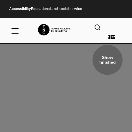
Skip to main content
Accessibility
Educational and social service
User a
Show
finished