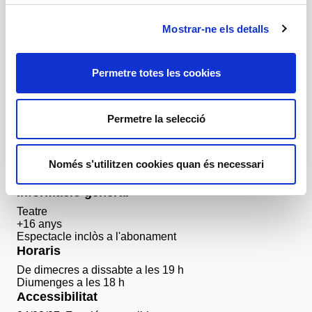
Amb
Mostrar-ne els detalls
Mikel Iglesias, Tafita Miró, Lis Montfol, Biel
Montoro
Permetre totes les cookies
+ Fitxa artística
Permetre la selecció
Preus
De 12 € a 24 €
Només s’utilitzen cookies quan és necessari
Abona’t ara i reserva ja les teves entrades!
Informació general
Teatre
+16 anys
Espectacle inclòs a l'abonament
Horaris
De dimecres a dissabte a les 19 h
Diumenges a les 18 h
Accessibilitat