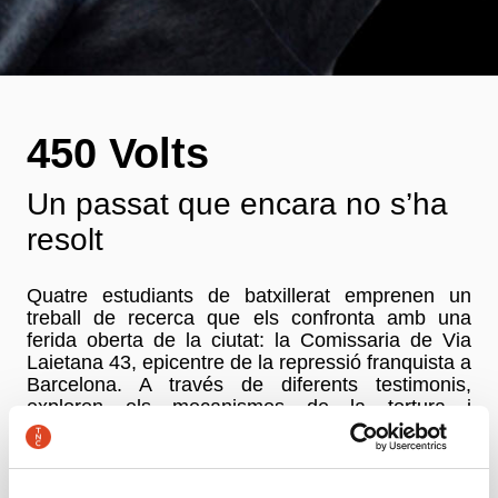
450 Volts
Un passat que encara no s’ha
resolt
Quatre estudiants de batxillerat emprenen un
treball de recerca que els confronta amb una
ferida oberta de la ciutat: la Comissaria de Via
Laietana 43, epicentre de la repressió franquista a
Barcelona. A través de diferents testimonis,
exploren els mecanismes de la tortura i
l’obediència a l’autoritat.
Aquest projecte documental i escènic articula
experiències reals i experiments de psicologia