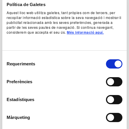
social, que es despleguen en un dispositiu on els
Política de Galetes
estudiants representen, investiguen i
Aquest lloc web utilitza galetes, tant pròpies com de tercers, per
descobreixen el relat a través de la filmació. Un
recopilar informació estadística sobre la seva navegació i mostrar-li
espai metateatral on la memòria, la
publicitat relacionada amb les seves preferències, generada a
responsabilitat i la condició humana es posen a
partir de les seves pautes de navegació. Si continua navegant,
considerem que accepta el seu ús.
Més informació aquí.
prova i conviden el públic a acompanyar-los en
aquesta recerca inquietant i necessària.
+ Text de la directora
Selecció
Requeriments
de
Idea original, recerca i direcció escènica
consentiment
Marta Gil Polo
Preferències
Autoria i dramatúrgia
Estadístiques
Marta Gil Polo, Marta Barceló
Màrqueting