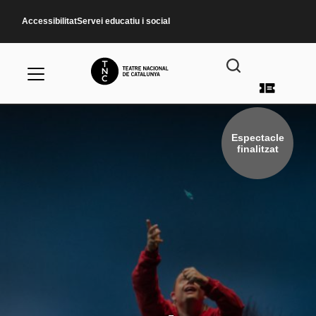
Vés al contingut
Accessibilitat
Servei educatiu i social
Menú d
Espectacle
finalitzat