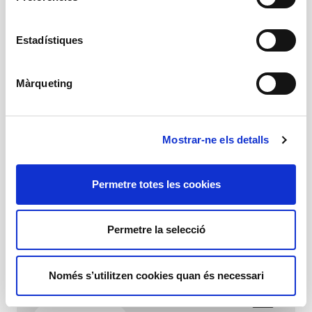
Dijous i divendres a les 10 h (funció escolar) Dissabte a
les 19 h Diumenge a les 18 h
Teatre
Estadístiques
1h 30 min
+ 14 anys
Màrqueting
Català, castellà, eusquera i llengua de signes
Espectacle inclòs a l'abonament
Edat recomanada
Mostrar-ne els detalls
+ 14 anys
Permetre totes les cookies
Programa
Descarregar
Permetre la selecció
Només s’utilitzen cookies quan és necessari
Programa