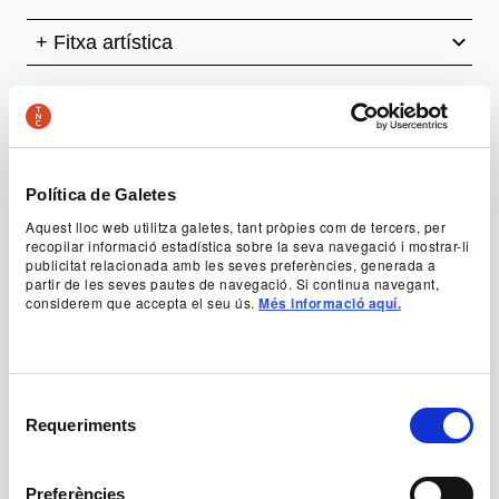
+ Fitxa artística
Preus
-50% Joves, aturats i persones amb discapacitat: 11 €
-25% Grups, +65 i social: 16,50 €
-15% Compra abans de l’estrena: 18,50 €
Política de Galetes
Preu general: 22 €
Aquest lloc web utilitza galetes, tant pròpies com de tercers, per
Informació general
recopilar informació estadística sobre la seva navegació i mostrar-li
publicitat relacionada amb les seves preferències, generada a
Teatre
partir de les seves pautes de navegació. Si continua navegant,
1h 30 min
considerem que accepta el seu ús.
Més informació aquí.
+ 14 anys
Català, castellà, eusquera i llengua de signes
3r i 4t d’ESO, 1r i 2n de Batxillerat
Aquesta obra està recomanada pel Servei educatiu del
TNC com a eina útil per a la formació i el
Selecció
desenvolupament cultural.
Requeriments
Horaris
de
consentiment
Horaris
Preferències