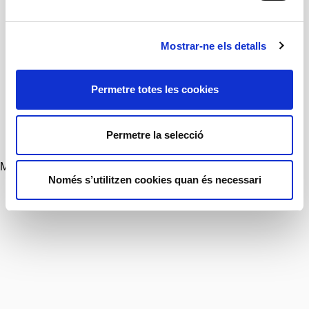
Dimecres, dijous, divendres i dissabte a més 19 h
Diumenge a les 18 h
Accessibilitat
Mostrar-ne els detalls
Edat recomanada
Permetre totes les cookies
+12 anys
Espectacle recomanat pel
Permetre la selecció
TNC Education Service
Multimedia
Només s’utilitzen cookies quan és necessari