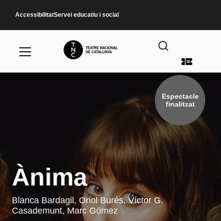
Vés al contingut
Accessibilitat
Servei educatiu i social
Menú d
Espectacle
finalitzat
Ànima
Blanca Bardagil, Oriol Burés, Víctor G.
Casademunt, Marc Gómez