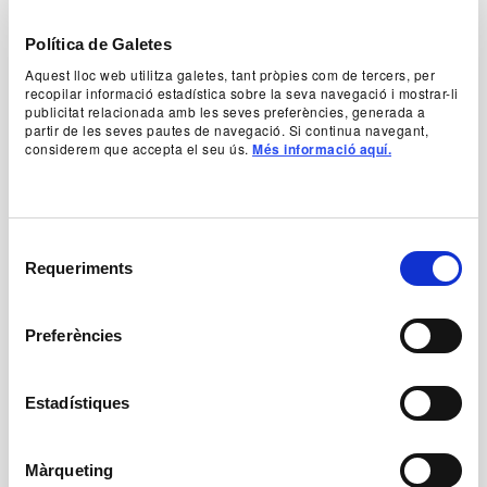
Amb
Política de Galetes
Alexandre Ars, Oriol Burés, Bernat Cot, Víctor G.
Aquest lloc web utilitza galetes, tant pròpies com de tercers, per
Casademunt, Marc Gómez, Paula Malia, Bernat
recopilar informació estadística sobre la seva navegació i mostrar-li
Mestre, Berta Peñalver, Diana Roig, Joana
publicitat relacionada amb les seves preferències, generada a
partir de les seves pautes de navegació. Si continua navegant,
Roselló, Pol Roselló Weisz, Aina Sánchez, Clara
considerem que accepta el seu ús.
Més informació aquí.
Solé, Lucía Torres, Annabel Totusaus, Toni Viñals
+ Fitxa Artística
Selecció
Requeriments
de
Preus
consentiment
De 16 € a 32 €
Abona’t ara al TNC! Venda d’entrades generals a partir
Preferències
de l'1 de juliol
Informació general
Estadístiques
Teatre musical
3 h (amb entreacte inclòs)
Català
Espectacle inclòs a l’abonament
Màrqueting
Horaris