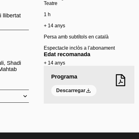
Teatre
1 h
llibertat
+ 14 anys
Persa amb subtítols en català
Espectacle inclòs a l'abonament
Edat recomanada
i, Shadi
+ 14 anys
 Mahtab
Programa
Descarregar