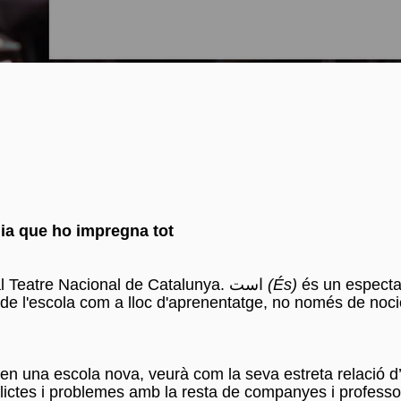
nia que ho impregna tot
Per primera vegada una companyia iraniana actuarà al Teatre Nacional de Catalunya. است
(És)
és un especta
a de l'escola com a lloc d'aprenentatge, no només de noci
n una escola nova, veurà com la seva estreta relació d
flictes i problemes amb la resta de companyes i professo