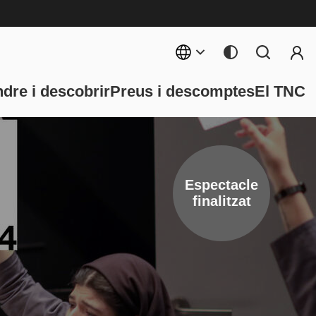
Menú 
rincipal
dre i descobrir
Preus i descomptes
El TNC
Espectacle
finalitzat