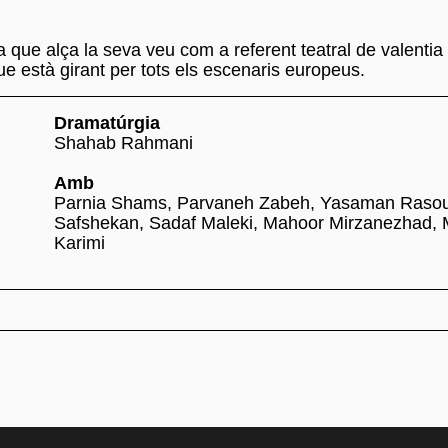
que alça la seva veu com a referent teatral de valentia i 
que està girant per tots els escenaris europeus.
Dramatúrgia
Shahab Rahmani
Amb
Parnia Shams, Parvaneh Zabeh, Yasaman Rasoul
Safshekan, Sadaf Maleki, Mahoor Mirzanezhad,
Karimi