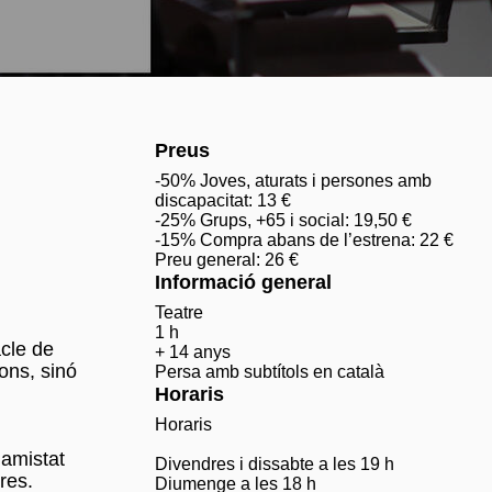
Preus
-50% Joves, aturats i persones amb
discapacitat: 13 €
-25% Grups, +65 i social: 19,50 €
-15% Compra abans de l’estrena: 22 €
Preu general: 26 €
Informació general
Teatre
1 h
cle de
+ 14 anys
ons, sinó
Persa amb subtítols en català
Horaris
Horaris
’amistat
Divendres i dissabte a les 19 h
res.
Diumenge a les 18 h