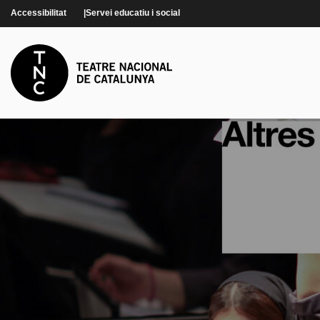
Vés al contingut
Accessibilitat
Servei educatiu i social