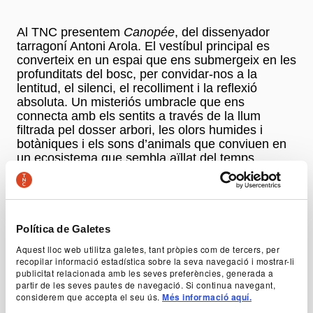
Al TNC presentem
Canopée
, del dissenyador
tarragoní Antoni Arola. El vestíbul principal es
converteix en un espai que ens submergeix en les
profunditats del bosc, per convidar-nos a la
lentitud, el silenci, el recolliment i la reflexió
absoluta. Un misteriós umbracle que ens
connecta amb els sentits a través de la llum
filtrada pel dosser arbori, les olors humides i
botàniques i els sons d’animals que conviuen en
un ecosistema que sembla aïllat del temps.
A més, a les oliveres del TNC també hi trobaràs
La Cremada
, de l'Institut d'Arquitectura Avançada
de Catalunya: un viatge educatiu per tenir una
Política de Galetes
comprensió més profunda de les múltiples facetes
Aquest lloc web utilitza galetes, tant pròpies com de tercers, per
d'un incendi forestal. I
Visibles
al jardí de la Sala
recopilar informació estadística sobre la seva navegació i mostrar-li
Tallers, de l'Escola Massana: un projecte que
publicitat relacionada amb les seves preferències, generada a
redefineix un extens espai urbà creant paisatge
partir de les seves pautes de navegació. Si continua navegant,
considerem que accepta el seu ús.
Més informació aquí.
oníric que convida a la interacció.