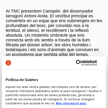
Al TNC presentem
Canopée
, del dissenyador
tarragoní Antoni Arola. El vestíbul principal es
converteix en un espai que ens submergeix en les
profunditats del bosc, per convidar-nos a la
lentitud, el silenci, el recolliment i la reflexió
absoluta. Un misteriós umbracle que ens
connecta amb els sentits a través de la llum
filtrada pel dosser arbori, les olors humides i
botàniques i els sons d’animals que conviuen en
un ecosistema que sembla aïllat del temps.
A més, a les oliveres del TNC també hi trobaràs
La Cremada
, de l'Institut d'Arquitectura Avançada
de Catalunya: un viatge educatiu per tenir una
Política de Galetes
comprensió més profunda de les múltiples facetes
Aquest lloc web utilitza galetes, tant pròpies com de tercers, per
d'un incendi forestal. I
Visibles
al jardí de la Sala
recopilar informació estadística sobre la seva navegació i mostrar-li
Tallers, de l'Escola Massana: un projecte que
publicitat relacionada amb les seves preferències, generada a
redefineix un extens espai urbà creant paisatge
partir de les seves pautes de navegació. Si continua navegant,
oníric que convida a la interacció.
considerem que accepta el seu ús.
Més informació aquí.