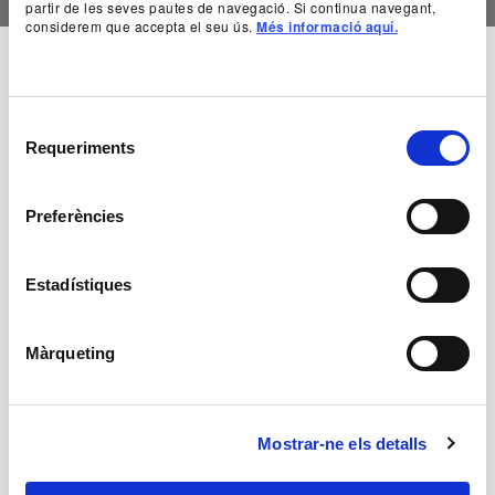
partir de les seves pautes de navegació. Si continua navegant,
considerem que accepta el seu ús.
Més informació aquí.
Company
Selecció
Stephen Sondheim i George
Requeriments
de
consentiment
Furth
Preferències
Autoria
Estadístiques
Stephen Sondheim i George Furth
Màrqueting
+ Fitxa artística
Mostrar-ne els detalls