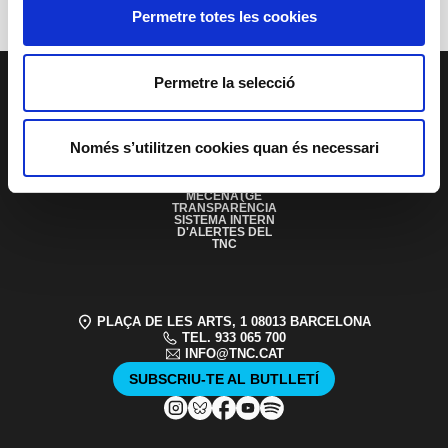
Permetre totes les cookies
PAGE FOOTER
Permetre la selecció
Només s’utilitzen cookies quan és necessari
SERVEI EDUCATIU I
SOCIAL
ACCESSIBILITAT
PATROCINIS I
MECENATGE
TRANSPARÈNCIA
SISTEMA INTERN
D'ALERTES DEL
TNC
PLAÇA DE LES ARTS, 1 08013 BARCELONA
TEL. 933 065 700
INFO@TNC.CAT
SUBSCRIU-TE AL BUTLLETÍ