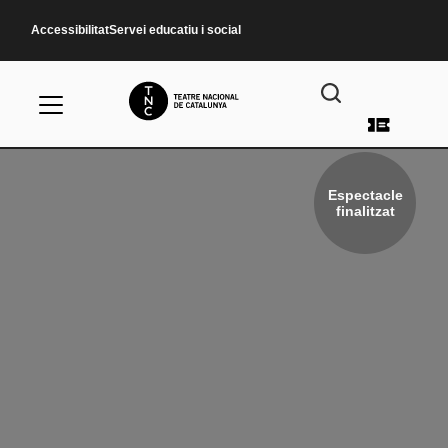
Vés al contingut
Accessibilitat
Servei educatiu i social
Menú d
Espectacle
finalitzat