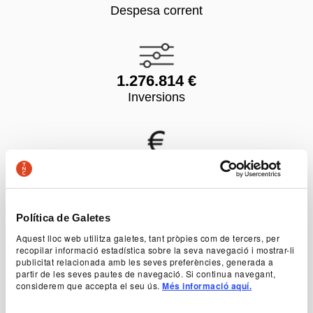
Despesa corrent
1.276.814 €
Inversions
3.124.717 €
Ingrés corrent que no és transferència
Departament de Cultura de la Generalitat de
Catalunya
Política de Galetes
Aquest lloc web utilitza galetes, tant pròpies com de tercers, per
recopilar informació estadística sobre la seva navegació i mostrar-li
publicitat relacionada amb les seves preferències, generada a
partir de les seves pautes de navegació. Si continua navegant,
14.680.420 €
considerem que accepta el seu ús.
Més informació aquí.
Transferència provinent del Departament de
Cultura de la Generalitat de Catalunya