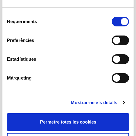
Selecció
Requeriments
de
154
consentiment
Plantilla
Preferències
Estadístiques
Temporada 2024-2025
Màrqueting
Mostrar-ne els detalls
674
Artistes
Permetre totes les cookies