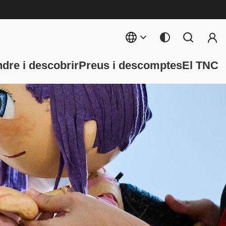
Menú 
rincipal
dre i descobrir
Preus i descomptes
El TNC