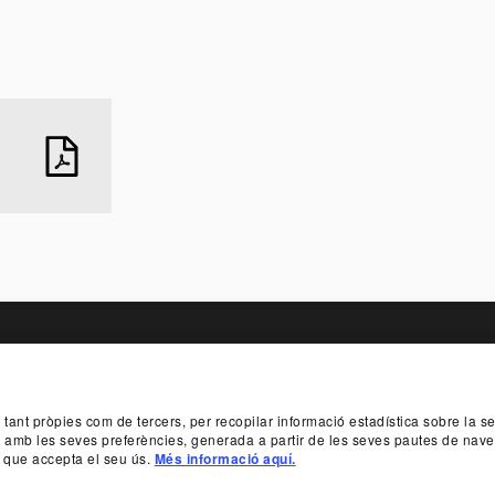
TER
, tant pròpies com de tercers, per recopilar informació estadística sobre la 
T
PATROCINIS I MECENATGE
TRANSPARÈ
da amb les seves preferències, generada a partir de les seves pautes de nave
 que accepta el seu ús.
Més informació aquí.
SUBSCRIU-T
 933 065 700
INFO@TNC.CAT