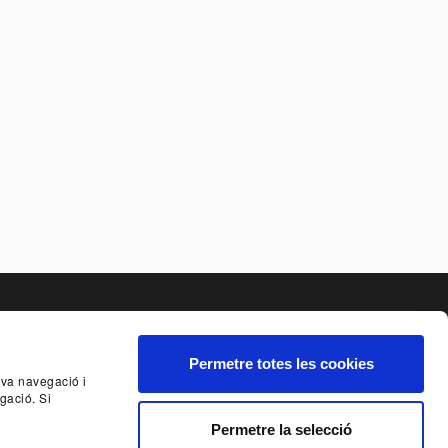
Permetre totes les cookies
seva navegació i
NCIA
SISTEMA INTERN D'ALERTES DEL TNC
gació. Si
Permetre la selecció
E AL BUTLLETÍ