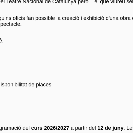
 Teatre Nacional de Catalunya però... el que viureu serà
s oficis fan possible la creació i exhibició d'una obra de
spectacle.
è.
isponibilitat de places
rogramació del
curs 2026/2027
a partir del
12 de juny
. Le