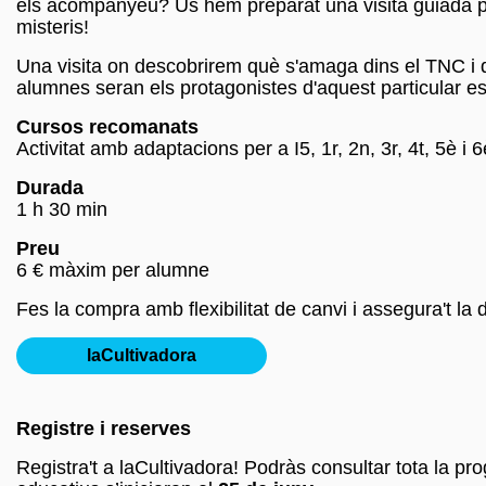
els acompanyeu? Us hem preparat una visita guiada pel
misteris!
Una visita on descobrirem què s'amaga dins el TNC i quin
alumnes seran els protagonistes d'aquest particular e
Cursos recomanats
Activitat amb adaptacions per a I5, 1r, 2n, 3r, 4t, 5è i 6
Durada
1 h 30 min
Preu
6 € màxim per alumne
Fes la compra amb flexibilitat de canvi i assegura't la d
laCultivadora
Registre i reserves
Registra't a laCultivadora! Podràs consultar tota la p