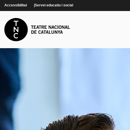
Vés al contingut
Accessibilitat
Servei educatiu i social