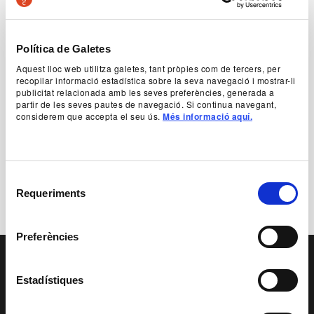
Política de Galetes
Aquest lloc web utilitza galetes, tant pròpies com de tercers, per
recopilar informació estadística sobre la seva navegació i mostrar-li
publicitat relacionada amb les seves preferències, generada a
Foto cartell Barcelona Calling l’Orient Mitjà
partir de les seves pautes de navegació. Si continua navegant,
considerem que accepta el seu ús.
Més informació aquí.
© JeanLouisFernandez
Descarregar
Selecció
Requeriments
de
consentiment
Preferències
PAGE FOOTER
Estadístiques
SERVEI EDUCATIU I
SOCIAL