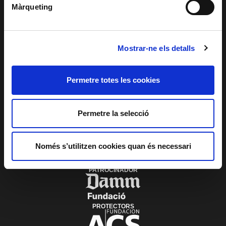
ACCESSIBILITAT
Màrqueting
PATROCINIS I
MECENATGE
TRANSPARÈNCIA
SISTEMA INTERN
D'ALERTES DEL
TNC
Mostrar-ne els detalls
Permetre totes les cookies
PLAÇA DE LES ARTS, 1 08013 BARCELONA
TEL. 933 065 700
INFO@TNC.CAT
SUBSCRIU-TE AL BUTLLETÍ
Permetre la selecció
Només s’utilitzen cookies quan és necessari
PATROCINADOR
PROTECTORS