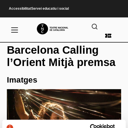
Vés al contingut
Accessibilitat
Servei educatiu i social
Menú d
Barcelona Calling
l’Orient Mitjà premsa
Imatges