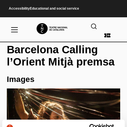
Skip to main content
Accessibility
Educational and social service
User a
Barcelona Calling
l’Orient Mitjà premsa
Images