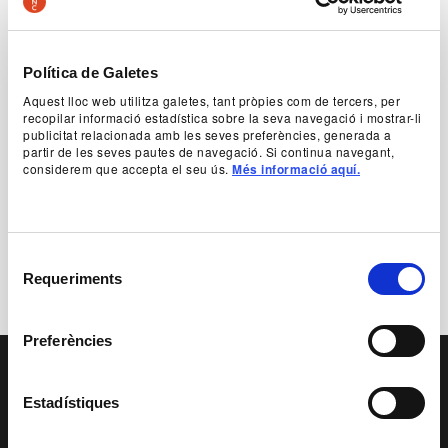
Política de Galetes
Aquest lloc web utilitza galetes, tant pròpies com de tercers, per
recopilar informació estadística sobre la seva navegació i mostrar-li
publicitat relacionada amb les seves preferències, generada a
Foto cartell Barcelona Calling l’Orient Mitjà
partir de les seves pautes de navegació. Si continua navegant,
© JeanLouisFernandez
considerem que accepta el seu ús.
Més informació aquí.
Download
Selecció
Requeriments
de
consentiment
Preferències
PAGE FOOTER
Estadístiques
EDUCATIONAL AND
SOCIAL SERVICE