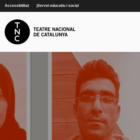
Vés al contingut
Accessibilitat
Servei educatiu i social