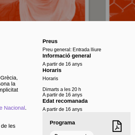
Preus
Preu general: Entrada lliure
Informació general
A partir de 16 anys
Horaris
 Grècia,
Horaris
sona la
plicitat
Dimarts a les 20 h
A partir de 16 anys
Edat recomanada
re Nacional
.
A partir de 16 anys
Programa
 de les