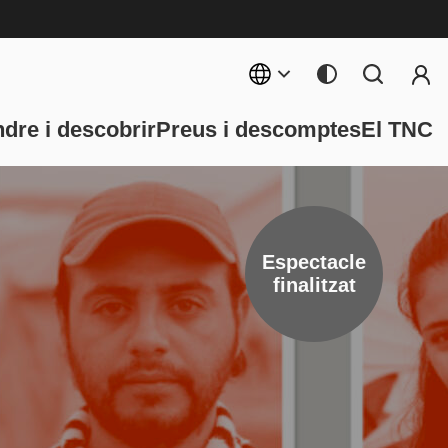
Menú 
rincipal
dre i descobrir
Preus i descomptes
El TNC
Espectacle
finalitzat