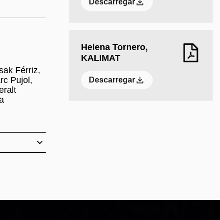
Descarregar
Helena Tornero,
KALIMAT
sak Férriz,
c Pujol,
Descarregar
eralt
a