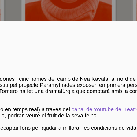
c dones i cinc homes del camp de Nea Kavala, al nord de
t estiu pel projecte Paramythádes exposen en primera per
a Tornero ha fet una dramatúrgia que comptarà amb la com
ó en temps real) a través del
canal de Youtube del Teat
a, podran veure el fruit de la seva feina.
recaptar fons per ajudar a millorar les condicions de vida