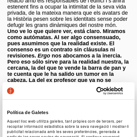
relació amb els responsables de l’edifici i s’anirà
estenent fins a ocupar la intimitat de la seva vida
privada, de la mateixa manera que els avatars de
la Història pesen sobre les identitats sense poder
defugir les grans dinàmiques del nostre món.
Uno ve lo que quiere ver, está claro. Miramos
como autómatas. Al ser algo consensuado,
pues asumimos que la realidad existe. El
consenso es un contrato sin cláusulas ni
revisiones.
Ergo
nos abocamos a la inercia.
Pero eso sólo sirve para la realidad nuestra, la
cercana, la del que te vende la barra de pan y
te cuenta que le ha salido un tumor en la
cabeza. La del ex profesor que ya no se
acuerda de nada. La de la vecina, sorda como
una tapia. Lo otro son fotos, panorámicas,
instantáneas de niños negros con el vientre
inflado, mujeres con pañuelo y sin cabeza,
adolescentes y rifles e institutos, meteoritos
Política de Galetes
en Youtube...
Aquest lloc web utilitza galetes, tant pròpies com de tercers, per
(Albert Lladó,
La mancha
)
recopilar informació estadística sobre la seva navegació i mostrar-li
publicitat relacionada amb les seves preferències, generada a
partir de les seves pautes de navegació. Si continua navegant,