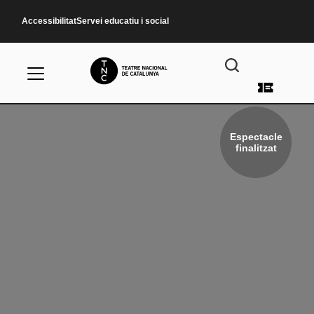
Vés al contingut
Accessibilitat
Servei educatiu i social
Menú d
Espectacle
finalitzat