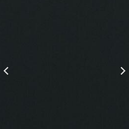
Previous
Next