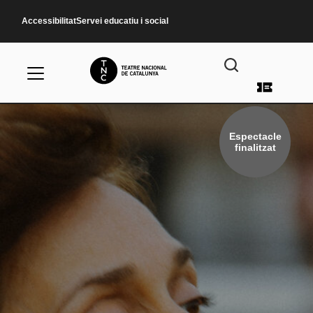
Vés al contingut
Accessibilitat
Servei educatiu i social
Menú d
Espectacle
finalitzat