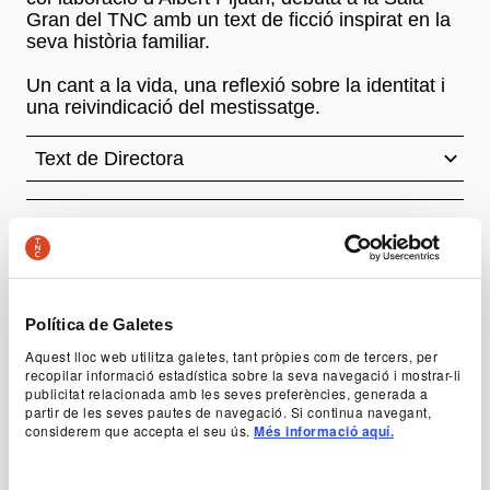
Gran del TNC amb un text de ficció inspirat en la
seva història familiar.
Un cant a la vida, una reflexió sobre la identitat i
una reivindicació del mestissatge.
Text de Directora
Idea original i direcció
Victoria Szpunberg
Amb
Política de Galetes
Sasha Agranov, Emma Arquillué, Anna Castells,
Aquest lloc web utilitza galetes, tant pròpies com de tercers, per
Marc Joy, Olga Onrubia, Carles Pedragosa,
recopilar informació estadística sobre la seva navegació i mostrar-li
Carles Roig/Pau Escobar, Biel Rossell Pelfort,
publicitat relacionada amb les seves preferències, generada a
Fede Salgado, Magalí Sare, Clara Segura
partir de les seves pautes de navegació. Si continua navegant,
considerem que accepta el seu ús.
Més informació aquí.
Crespo, Sergi Torrecilla, Ton Vieira
+ Fitxa Artística