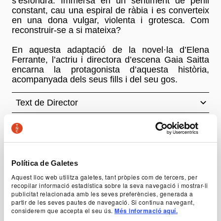
s’esfondra. Immersa en un sentiment de perill
constant, cau una espiral de ràbia i es converteix
en una dona vulgar, violenta i grotesca. Com
reconstruir-se a si mateixa?
En aquesta adaptació de la novel·la d’Elena
Ferrante, l’actriu i directora d’escena Gaia Saitta
encarna la protagonista d’aquesta història,
acompanyada dels seus fills i del seu gos.
Text de Director
Autoria
Elena Ferrante
Política de Galetes
Concepte, adaptació i direcció
Aquest lloc web utilitza galetes, tant pròpies com de tercers, per
recopilar informació estadística sobre la seva navegació i mostrar-li
Gaia Saitta
publicitat relacionada amb les seves preferències, generada a
partir de les seves pautes de navegació. Si continua navegant,
Text i dramatúrgia
considerem que accepta el seu ús.
Més informació aquí.