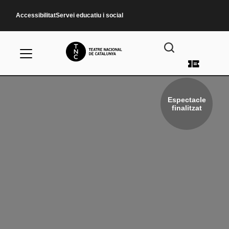
Vés al contingut
Accessibilitat
Servei educatiu i social
Menú d
Espectacle
finalitzat