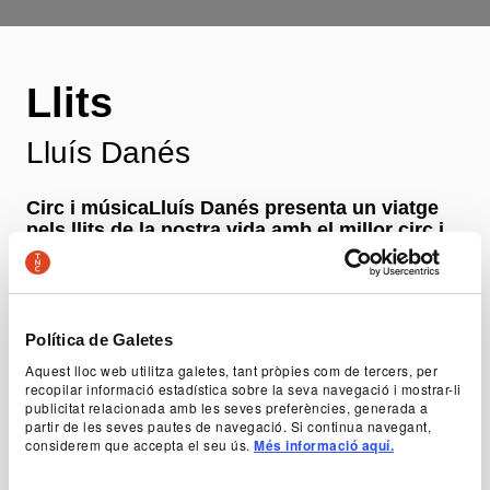
Llits
Lluís Danés
Circ i músicaLluís Danés presenta un viatge
pels llits de la nostra vida amb el millor circ i
la música original de Lluís Llach.
Autoria
Lluís Danés
Política de Galetes
Aquest lloc web utilitza galetes, tant pròpies com de tercers, per
recopilar informació estadística sobre la seva navegació i mostrar-li
+ Fitxa artística
publicitat relacionada amb les seves preferències, generada a
partir de les seves pautes de navegació. Si continua navegant,
considerem que accepta el seu ús.
Més informació aquí.