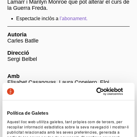
Lamarr i Marilyn Monroe que pot alterar el curs de
la Guerra Freda.
Espectacle inclòs a
l'abonament.
Autoria
Carles Batlle
Direcció
Sergi Belbel
Amb
Elisabet Casanovas, Laura Conejero, Eloi
Sànchez i David Vert
+ Fitxa artística
Política de Galetes
Aquest lloc web utilitza galetes, tant pròpies com de tercers, per
recopilar informació estadística sobre la seva navegació i mostrar-li
Preus
publicitat relacionada amb les seves preferències, generada a