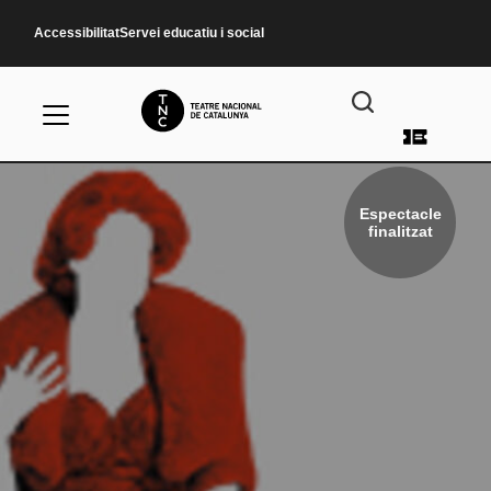
Vés al contingut
Accessibilitat
Servei educatiu i social
Menú d
Espectacle
finalitzat