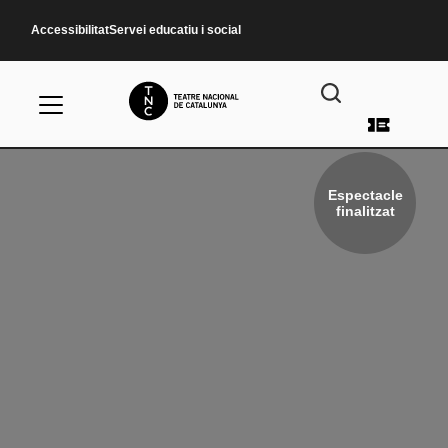
Vés al contingut
Accessibilitat
Servei educatiu i social
Menú d
Espectacle
finalitzat