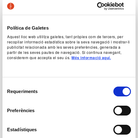
publicada per la revista Theater der Zeit.
Temptació
explica la història encreuada de tres
personatges: Aixa, una jove emigrant marroquina;
Guillem, un antiquari que es dedica al tràfic
clandestí de persones, i Hassan, un home gran
Política de Galetes
que vol retrobar un antic amic de joventut. El destí
Aquest lloc web utilitza galetes, tant pròpies com de tercers, per
entrelliga la trajectòria d’aquests personatges
recopilar informació estadística sobre la seva navegació i mostrar-li
d’una manera maliciosa: per culpa d’un seguit de
publicitat relacionada amb les seves preferències, generada a
malentesos, tots tres cometran grans
partir de les seves pautes de navegació. Si continua navegant,
equivocacions i es veuran abocats a la tragèdia.
considerem que accepta el seu ús.
Més informació aquí.
Temptació
parla del xoc de cultures, de la
incomunicació, de la memòria i la identitat, però
també parla de la Catalunya actual, en un
moment de canvi i de transformació radical.
Selecció
Requeriments
de
Autoria
consentiment
Carles Batlle
Preferències
+ Fitxa artística
Estadístiques