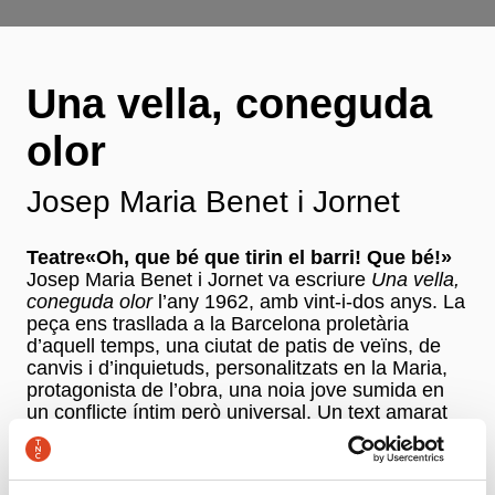
Una vella, coneguda
olor
Josep Maria Benet i Jornet
Teatre«Oh, que bé que tirin el barri! Que bé!»
Josep Maria Benet i Jornet va escriure
Una vella,
coneguda olor
l’any 1962, amb vint-i-dos anys. La
peça ens trasllada a la Barcelona proletària
d’aquell temps, una ciutat de patis de veïns, de
canvis i d’inquietuds, personalitzats en la Maria,
protagonista de l’obra, una noia jove sumida en
un conflicte íntim però universal. Un text amarat
de records, melodies i olors d’una altra època de
la qual encara sentim els batecs, dirigit per Sergi
Belbel i protagonitzat per un elenc destacable que