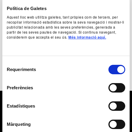
uneix dues generacions diferents.
Política de Galetes
Autoria
Aquest lloc web utilitza galetes, tant pròpies com de tercers, per
recopilar informació estadística sobre la seva navegació i mostrar-li
Josep Maria Benet i Jornet
publicitat relacionada amb les seves preferències, generada a
partir de les seves pautes de navegació. Si continua navegant,
considerem que accepta el seu ús.
Més informació aquí.
+ Fitxa artística
Selecció
Requeriments
de
consentiment
Preferències
Estadístiques
Màrqueting