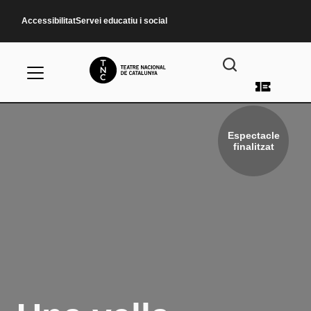
Vés al contingut
Accessibilitat
Servei educatiu i social
Menú d
Espectacle
finalitzat