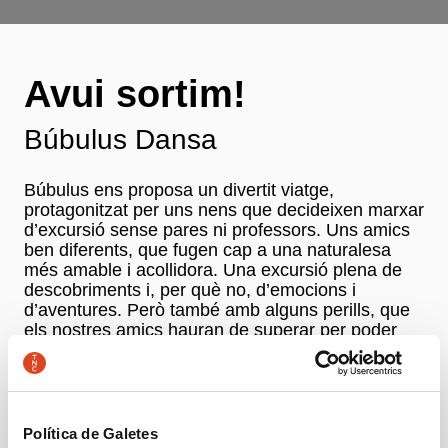
Avui sortim!
Búbulus Dansa
Búbulus ens proposa un divertit viatge,
protagonitzat per uns nens que decideixen marxar
d’excursió sense pares ni professors. Uns amics
ben diferents, que fugen cap a una naturalesa
més amable i acollidora. Una excursió plena de
descobriments i, per què no, d’emocions i
d’aventures. Però també amb alguns perills, que
els nostres amics hauran de superar per poder
tirar endavant. Un viatge que ens ensenya a
relacionar-nos amb els altres companys d’una
manera diferent, més intensa, basada en la
convivència i la complicitat. Un viatge que vol
ensenyar-nos a estimar i respectar el medi
Política de Galetes