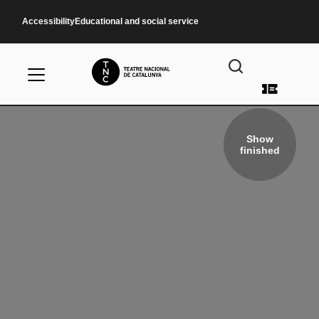
Skip to main content
Accessibility
Educational and social service
User a
Show
finished