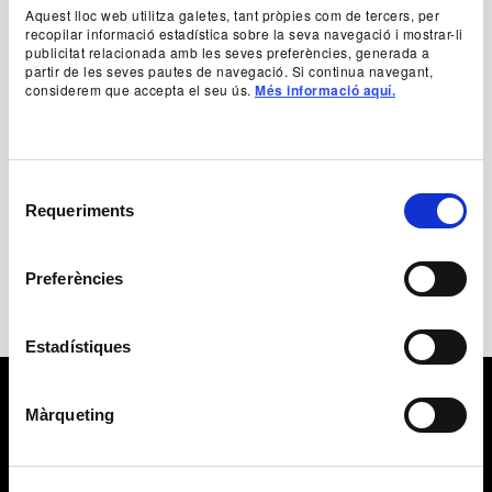
ambient, i a créixer com a persones. Amb
Aquest lloc web utilitza galetes, tant pròpies com de tercers, per
Búbulus,
Avui sortim!
recopilar informació estadística sobre la seva navegació i mostrar-li
publicitat relacionada amb les seves preferències, generada a
partir de les seves pautes de navegació. Si continua navegant,
Authorship
considerem que accepta el seu ús.
Més informació aquí.
Búbulus Dansa
+ Production team
Selecció
Requeriments
de
consentiment
Preferències
Estadístiques
Màrqueting