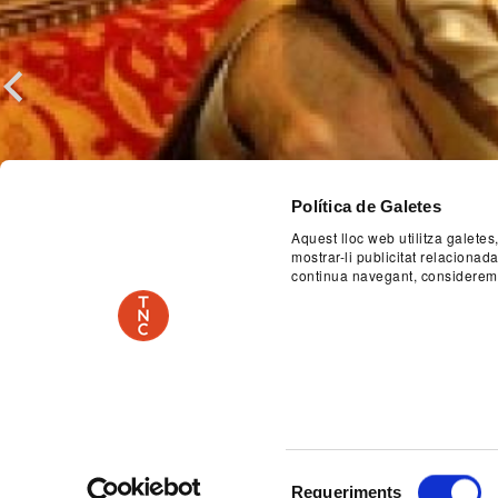
Previous
Política de Galetes
Aquest lloc web utilitza galetes
mostrar-li publicitat relaciona
continua navegant, considerem
Selecció
Requeriments