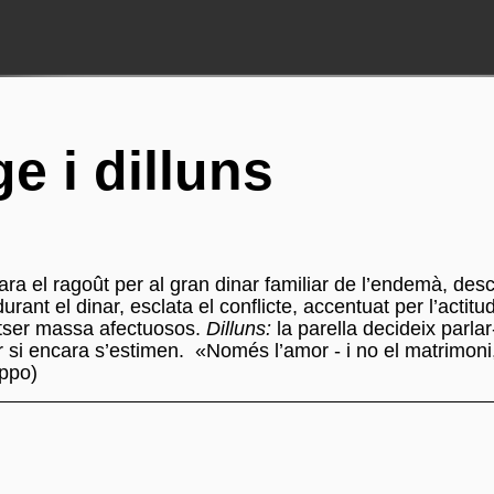
e i dilluns
ra el ragoût per al gran dinar familiar de l’endemà, de
urant el dinar, esclata el conflicte, accentuat per l’actitu
potser massa afectuosos.
Dilluns:
la parella decideix parla
 si encara s’estimen. «Només l’amor - i no el matrimoni, o
ippo)