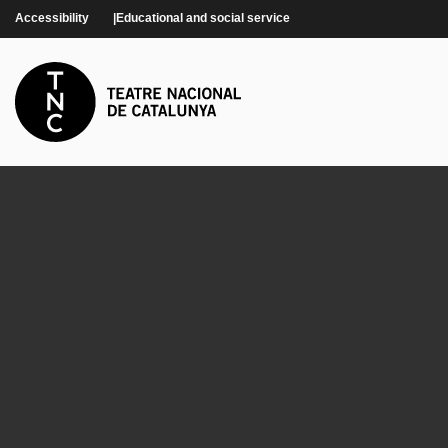
Skip to main content
Accessibility
Educational and social service