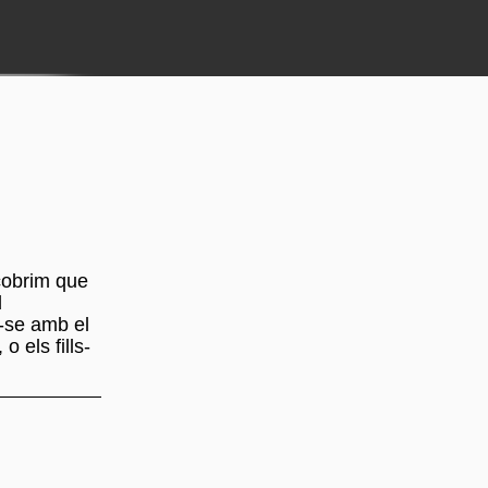
scobrim que
d
r-se amb el
 els fills-