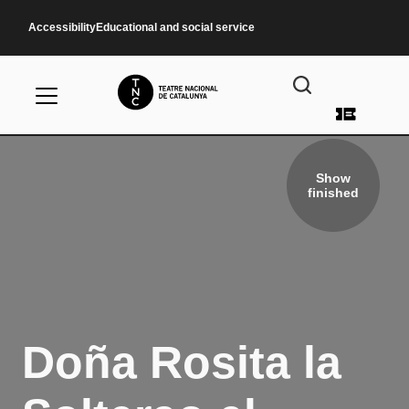
Skip to main content
Accessibility
Educational and social service
User a
Show
finished
Doña Rosita la