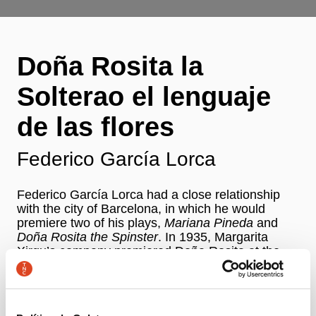
Doña Rosita la
Solterao el lenguaje
de las flores
Federico García Lorca
Federico García Lorca had a close relationship
with the city of Barcelona, in which he would
premiere two of his plays,
Mariana Pineda
and
Doña Rosita the Spinster
. In 1935, Margarita
Xirgu’s company premiered Doña Rosita at the
Teatre Principal Palace in Barcelona and this was
the last play he would premiere in life.