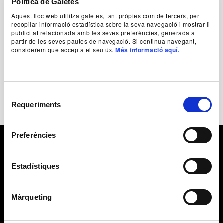
Authorship
Política de Galetes
Federico García Lorca
Aquest lloc web utilitza galetes, tant pròpies com de tercers, per
recopilar informació estadística sobre la seva navegació i mostrar-li
publicitat relacionada amb les seves preferències, generada a
partir de les seves pautes de navegació. Si continua navegant,
+ Production team
considerem que accepta el seu ús.
Més informació aquí.
Selecció
Requeriments
de
consentiment
Preferències
Estadístiques
Màrqueting