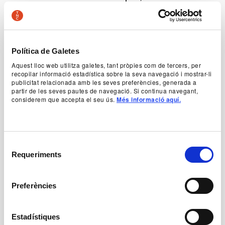
inicis fins als nostres dies. Perquè, segons els
autors, el teatre no és un reflex de la vida, sinó
que és la vida la que acaba copiant el teatre. El
teatre, entès com a relat, ens fa viure la vida
d’una manera diferent. I l’amor no n’és cap
Política de Galetes
excepció. Amb aquesta mirada divertida i un pèl
Aquest lloc web utilitza galetes, tant pròpies com de tercers, per
surrealista sobre l’amor a través de la història del
recopilar informació estadística sobre la seva navegació i mostrar-li
teatre,
El gran secret / El petit secret
vol
publicitat relacionada amb les seves preferències, generada a
reivindicar el teatre total, en les seves tres
partir de les seves pautes de navegació. Si continua navegant,
dimensions. Un teatre canviant i dinàmic, amb
considerem que accepta el seu ús.
Més informació aquí.
grans dosis d’ironia, i la intel·ligència que
caracteritza Comediants.
Authorship
Selecció
Albert Espinosa i Joan Font
Requeriments
de
Comediants
consentiment
Preferències
+ Production team
Estadístiques