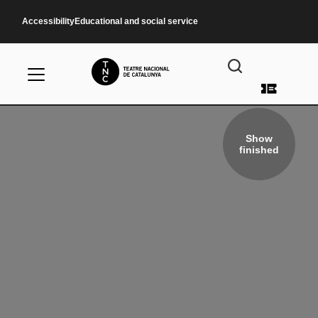
Skip to main content
Accessibility
Educational and social service
User a
Show
finished