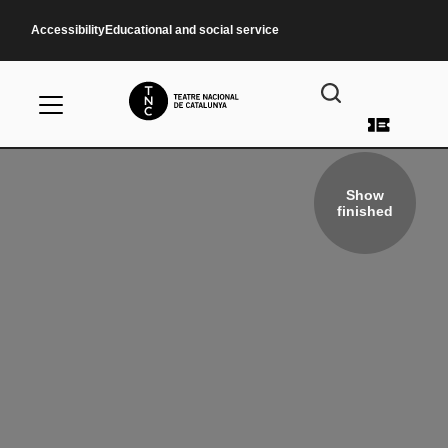
Skip to main content
Accessibility
Educational and social service
User a
Show
finished