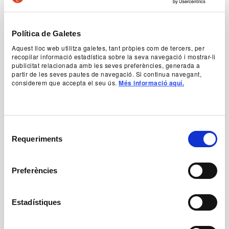
de l’establiment portarà els personatges a
recordar un tràgic esdeveniment del passat que
va afectar tots els habitants del poble. El
descobriment de nous fets els obligarà els a
Política de Galetes
qüestionar-se la seva felicitat i a plantejar-se una
Aquest lloc web utilitza galetes, tant pròpies com de tercers, per
nova forma de vida. Una comèdia agredolça que
recopilar informació estadística sobre la seva navegació i mostrar-li
ens parla de les petites misèries i dels anhels
publicitat relacionada amb les seves preferències, generada a
d’uns personatges en un entorn rural, amenaçat
partir de les seves pautes de navegació. Si continua navegant,
per l’especulació, que es resisteixen a perdre la fe
considerem que accepta el seu ús.
Més informació aquí.
en un futur millor.
Authorship
Selecció
Isabel Díaz
Requeriments
de
consentiment
+ Production team
Preferències
Estadístiques