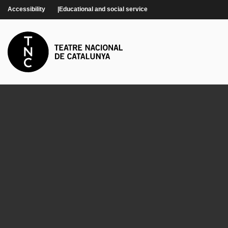
Skip to main content
Accessibility
Educational and social service