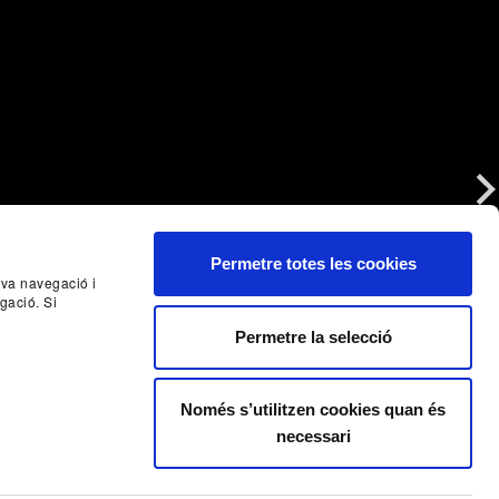
Nex
Permetre totes les cookies
seva navegació i
gació. Si
Permetre la selecció
Només s’utilitzen cookies quan és
necessari