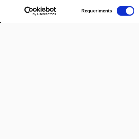
Selecció
Requeriments
de
consentiment