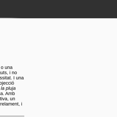
 o una
uts, i no
sitat. I una
ojecció
la pluja
ca. Amb
tiva, un
rrelament, i