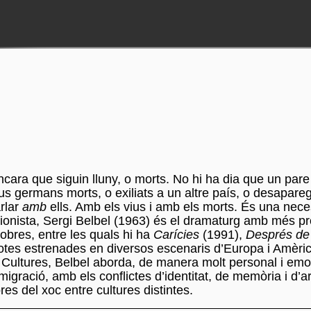
cara que siguin lluny, o morts. No hi ha dia que un pare
eus germans morts, o exiliats a un altre país, o desapareg
arlar
amb
ells. Amb els vius i amb els morts. És una neces
guionista, Sergi Belbel (1963) és el dramaturg amb més pr
’obres, entre les quals hi ha
Carícies
(1991),
Després de 
totes estrenades en diversos escenaris d’Europa i Amèri
 Cultures, Belbel aborda, de manera molt personal i emo
emigració, amb els conflictes d’identitat, de memòria i d’a
s del xoc entre cultures distintes.