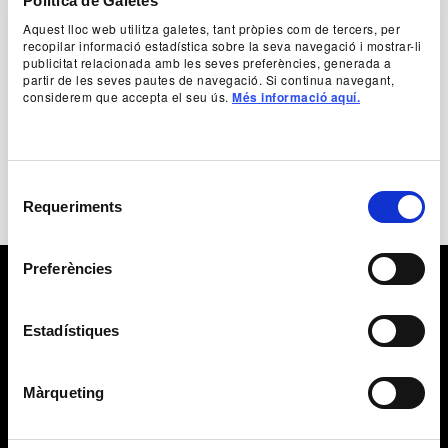
Política de Galetes
Josep Maria Miró
Aquest lloc web utilitza galetes, tant pròpies com de tercers, per
recopilar informació estadística sobre la seva navegació i mostrar-li
publicitat relacionada amb les seves preferències, generada a
partir de les seves pautes de navegació. Si continua navegant,
+ Production team
considerem que accepta el seu ús.
Més informació aquí.
Selecció
Requeriments
de
consentiment
Preferències
Estadístiques
Màrqueting