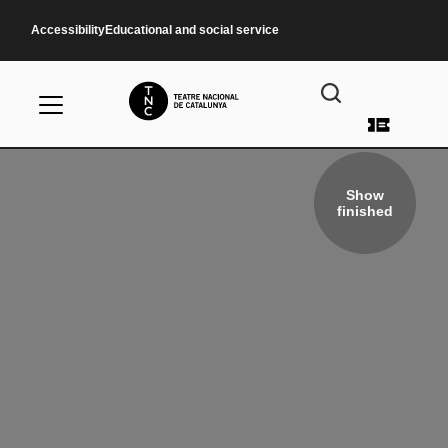
Skip to main content
Accessibility
Educational and social service
User a
Show
finished