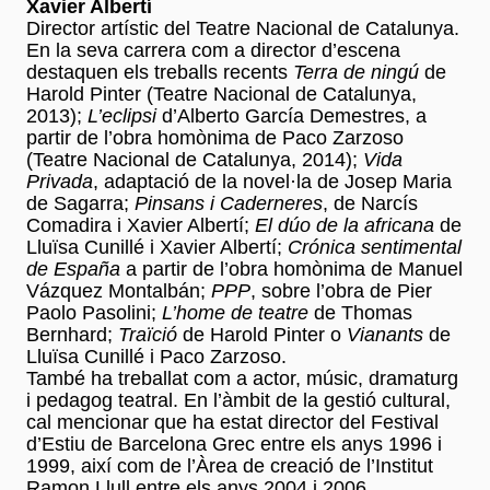
Xavier Albertí
Director artístic del Teatre Nacional de Catalunya.
En la seva carrera com a director d’escena
destaquen els treballs recents
Terra de ningú
de
Harold Pinter (Teatre Nacional de Catalunya,
2013);
L’eclipsi
d’Alberto García Demestres, a
partir de l’obra homònima de Paco Zarzoso
(Teatre Nacional de Catalunya, 2014);
Vida
Privada
, adaptació de la novel·la de Josep Maria
de Sagarra;
Pinsans i Caderneres
, de Narcís
Comadira i Xavier Albertí;
El dúo de la africana
de
Lluïsa Cunillé i Xavier Albertí;
Crónica sentimental
de España
a partir de l’obra homònima de Manuel
Vázquez Montalbán;
PPP
, sobre l’obra de Pier
Paolo Pasolini;
L’home de teatre
de Thomas
Bernhard;
Traïció
de Harold Pinter o
Vianants
de
Lluïsa Cunillé i Paco Zarzoso.
També ha treballat com a actor, músic, dramaturg
i pedagog teatral. En l’àmbit de la gestió cultural,
cal mencionar que ha estat director del Festival
d’Estiu de Barcelona Grec entre els anys 1996 i
1999, així com de l’Àrea de creació de l’Institut
Ramon Llull entre els anys 2004 i 2006.