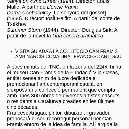
Vanya on 42nd Street
(1994). Director: Louis
Malle. A partir de
L’oncle Vània
Dama s sobachkoy
[La senyora del gosset]
(1960). Director: Iosif Heifitz. A partir del conte de
Txèkhov
Summer Storm
(1944). Director: Douglas Sirk. A
partir de la novel·la
Una cacera dramàtica
VISITA GUIADA A LA COL·LECCIÓ CAN FRAMIS
AMB NARCÍS COMADIRA I FRANCESC ARTIGAU
A pocs minuts del TNC, en la zona del 22@, hi ha
el museu Can Framis de la Fundació Vila Casas,
entitat sense ànim de lucre dedicada a
promocionar l’art contemporani català, on
s’exposa una col·lecció permanent que compta
amb unes 300 obres de diversos artistes nascuts
o residents a Catalunya creades en les últimes
cinc dècades.
Francesc Artigau, pintor, dibuixant i gravador,
proposarà el seu recorregut personal per Can
Framis entorn de la idea de família. Al llarg de la