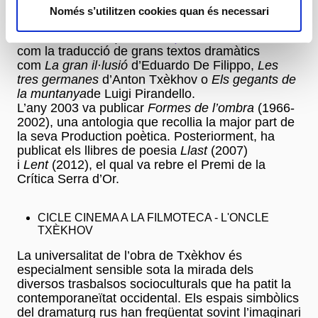
l’escriptura teatral, cal destacar peces com
La
Només s’utilitzen cookies quan és necessari
vida perdurable
,
L’hora dels adéus
,
El dia dels
morts. Un oratori per a
Josep Pla
o
Al cel
, així
com la traducció de grans textos dramàtics
com
La gran il·lusió
d’Eduardo De Filippo,
Les
tres germanes
d’Anton Txèkhov o
Els gegants de
la muntanya
de Luigi Pirandello.
L’any 2003 va publicar
Formes de l’ombra
(1966-
2002), una antologia que recollia la major part de
la seva Production poètica. Posteriorment, ha
publicat els llibres de poesia
Llast
(2007)
i
Lent
(2012), el qual va rebre el Premi de la
Crítica Serra d’Or.
CICLE CINEMA A LA FILMOTECA - L'ONCLE
TXÈKHOV
La universalitat de l’obra de Txèkhov és
especialment sensible sota la mirada dels
diversos trasbalsos socioculturals que ha patit la
contemporaneïtat occidental. Els espais simbòlics
del dramaturg rus han freqüentat sovint l’imaginari