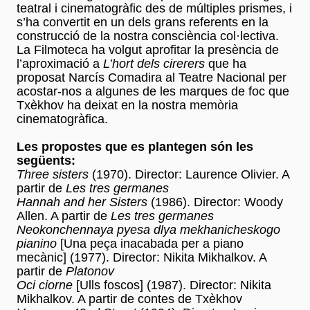
teatral i cinematogràfic des de múltiples prismes, i
s’ha convertit en un dels grans referents en la
construcció de la nostra consciència col·lectiva.
La Filmoteca ha volgut aprofitar la presència de
l’aproximació a
L’hort dels cirerers
que ha
proposat Narcís Comadira al Teatre Nacional per
acostar-nos a algunes de les marques de foc que
Txèkhov ha deixat en la nostra memòria
cinematogràfica.
Les propostes que es plantegen són les
següents:
Three sisters
(1970). Director: Laurence Olivier. A
partir de
Les tres germanes
Hannah and her Sisters
(1986). Director: Woody
Allen. A partir de
Les tres germanes
Neokonchennaya pyesa dlya mekhanicheskogo
pianino
[Una peça inacabada per a piano
mecànic] (1977). Director: Nikita Mikhalkov. A
partir de
Platonov
Oci ciorne
[Ulls foscos] (1987). Director: Nikita
Mikhalkov. A partir de contes de Txèkhov