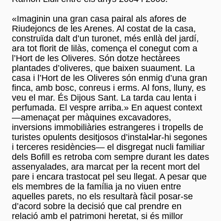
«Imaginin una gran casa pairal als afores de
Riudejoncs de les Arenes. Al costat de la casa,
construïda dalt d’un turonet, més enllà del jardí,
ara tot florit de lilàs, comença el conegut com a
l’Hort de les Oliveres. Són dotze hectàrees
plantades d’oliveres, que baixen suaument. La
casa i l’Hort de les Oliveres són enmig d’una gran
finca, amb bosc, conreus i erms. Al fons, lluny, es
veu el mar. És Dijous Sant. La tarda cau lenta i
perfumada. El vespre arriba.» En aquest context
—amenaçat per màquines excavadores,
inversions immobiliàries estrangeres i tropells de
turistes opulents desitjosos d’instal•lar-hi segones
i terceres residències— el disgregat nucli familiar
dels Bofill es retroba com sempre durant les dates
assenyalades, ara marcat per la recent mort del
pare i encara trastocat pel seu llegat. A pesar que
els membres de la família ja no viuen entre
aquelles parets, no els resultarà fàcil posar-se
d’acord sobre la decisió que cal prendre en
relació amb el patrimoni heretat, si és millor