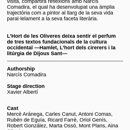
visita, compartirà reflexions amb Narcís
Comadira, el qual ha desenvolupat una àmplia
trajectòria com a pintor al llarg de la seva vida
paral·lelament a la seva faceta literària.
L’Hort de les Oliveres deixa sentir el perfum
de tres textos fundacionals de la cultura
occidental —Hamlet, L’hort dels cirerers i la
litúrgia de Dijous Sant—
Authorship
Narcís Comadira
Stage direction
Xavier Albertí
Cast
Mercè Aránega, Carles Canut, Antoni Comas,
Rubèn de Eguía, Ricard Farrè, Oriol Genís,
Robert González, Marta Ossó, Mont Plans, Aina