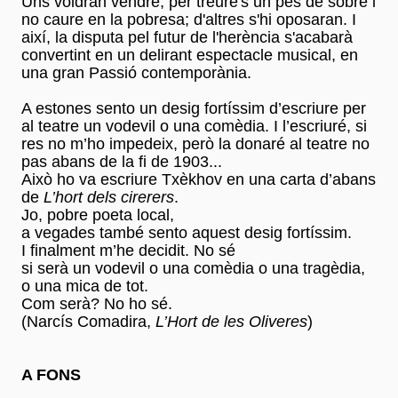
Uns voldran vendre, per treure's un pes de sobre i
no caure en la pobresa; d'altres s'hi oposaran. I
així, la disputa pel futur de l'herència s'acabarà
convertint en un delirant espectacle musical, en
una gran Passió contemporània.
A estones sento un desig fortíssim d’escriure per
al teatre un vodevil o una comèdia. I l’escriuré, si
res no m’ho impedeix, però la donaré al teatre no
pas abans de la fi de 1903...
Això ho va escriure Txèkhov en una carta d’abans
de
L’hort dels
cirerers
.
Jo, pobre poeta local,
a vegades també sento aquest desig fortíssim.
I finalment m’he decidit. No sé
si serà un vodevil o una comèdia o una tragèdia,
o una mica de tot.
Com serà? No ho sé.
(Narcís Comadira,
L’Hort de les Oliveres
)
A FONS