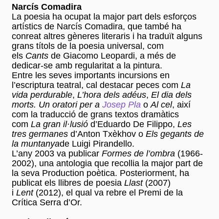
Narcís Comadira
La poesia ha ocupat la major part dels esforços
artístics de Narcís Comadira, que també ha
conreat altres gèneres literaris i ha traduït alguns
grans títols de la poesia universal, com
els
Cants
de Giacomo Leopardi, a més de
dedicar-se amb regularitat a la pintura.
Entre les seves importants incursions en
l’escriptura teatral, cal destacar peces com
La
vida perdurable
,
L’hora dels adéus
,
El dia dels
morts. Un oratori per a
Josep Pla
o
Al cel
, així
com la traducció de grans textos dramàtics
com
La gran il·lusió
d’Eduardo De Filippo,
Les
tres germanes
d’Anton Txèkhov o
Els gegants de
la muntanya
de Luigi Pirandello.
L’any 2003 va publicar
Formes de l’ombra
(1966-
2002), una antologia que recollia la major part de
la seva Production poètica. Posteriorment, ha
publicat els llibres de poesia
Llast
(2007)
i
Lent
(2012), el qual va rebre el Premi de la
Crítica Serra d’Or.