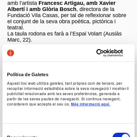
amb l’artista
Francesc Artigau, amb Xavier
Albertí i amb Glòria Bosch
, directora de la
Fundació Vila Casas, per tal de reflexionar sobre
el conjunt de la seva obra poètica, pictòrica i
teatral.
La taula rodona es farà a l’Espai Volart (Ausiàs
Marc, 22).
RECITAL DE POESIA - GENERACIONS. POESIA I
FAMÍLIA
“M’agafe a tu, os que més estimava/ i cante el
Política de Galetes
jorn del matí il·luminat”… Tots tenim família. Els
Aquest lloc web utilitza galetes, tant pròpies com de tercers, per
escriptors també. Tots estimem i enyorem i
recopilar informació estadística sobre la seva navegació i mostrar-li
agraïm i no entenem i, tal vegada, perdonem. Els
publicitat relacionada amb les seves preferències, generada a
escriptors també. Però ells i elles ho saben posar
partir de les seves pautes de navegació. Si continua navegant,
per escrit, saben evocar amb paraules la densitat
considerem que accepta el seu ús.
Més informació aquí.
i la intensitat de la relació amb els nostres éssers
més propers.
Fernando Beltrán, Gemma Gorga, Miquel Àngel
Llauger i Berta Piñán, quatre excel·lents poetes
Selecció
contemporanis, escullen i ens llegeixen poemes